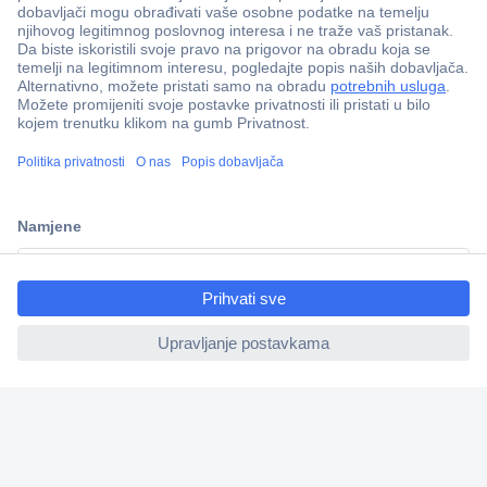
100% sigurnost kupnje
Dostava u 5 dana
Više od 800.000 proizvoda
Tehnička podrška
ccp.user.init.failed.titl
e
ccp.user.init.failed
Informacije
Upoznajte nas
Naše usluge