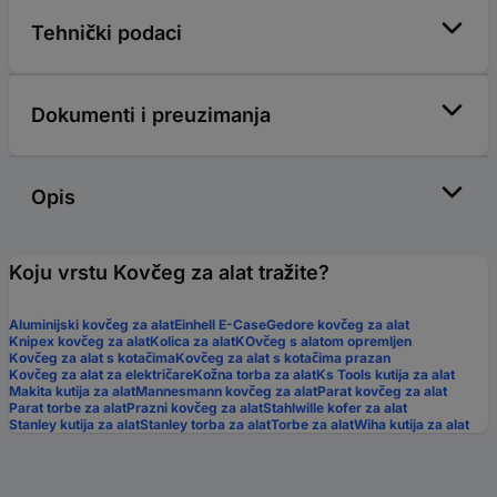
Tehnički podaci
Dokumenti i preuzimanja
Opis
Koju vrstu Kovčeg za alat tražite?
Aluminijski kovčeg za alat
Einhell E-Case
Gedore kovčeg za alat
Knipex kovčeg za alat
Kolica za alat
KOvčeg s alatom opremljen
Kovčeg za alat s kotačima
Kovčeg za alat s kotačima prazan
Kovčeg za alat za električare
Kožna torba za alat
Ks Tools kutija za alat
Makita kutija za alat
Mannesmann kovčeg za alat
Parat kovčeg za alat
Parat torbe za alat
Prazni kovčeg za alat
Stahlwille kofer za alat
Stanley kutija za alat
Stanley torba za alat
Torbe za alat
Wiha kutija za alat