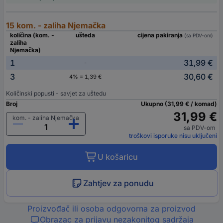
15 kom. - zaliha Njemačka
količina (kom. -
ušteda
cijena pakiranja
(sa PDV-om)
zaliha
Njemačka)
1
31,99 €
-
3
30,60 €
4% = 1,39 €
Količinski popusti - savjet za uštedu
Broj
Ukupno (31,99 € / komad)
31,99 €
kom. - zaliha Njemačka
sa PDV-om
troškovi isporuke nisu uključeni
U košaricu
Zahtjev za ponudu
Proizvođač ili osoba odgovorna za proizvod
Obrazac za prijavu nezakonitog sadržaja