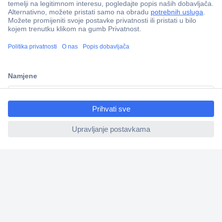
100% sigurnost kupnje
Dostava u 5 dana
Više od 800.000 proizvoda
Tehnička podrška
ccp.user.init.failed.titl
Informacije
e
ccp.user.init.failed
Upoznajte nas
Naše usluge
Praktični linkovi