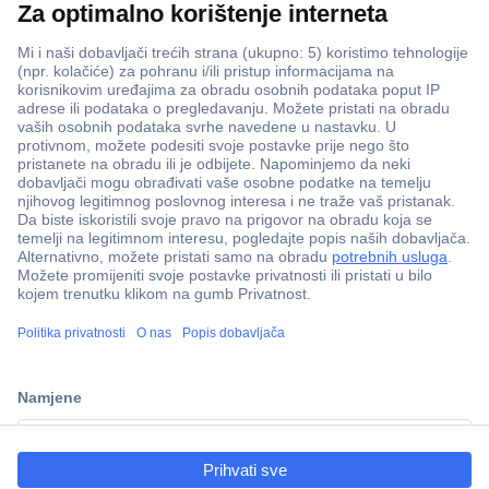
ccp.user.init.failed.titl
e
ccp.user.init.failed