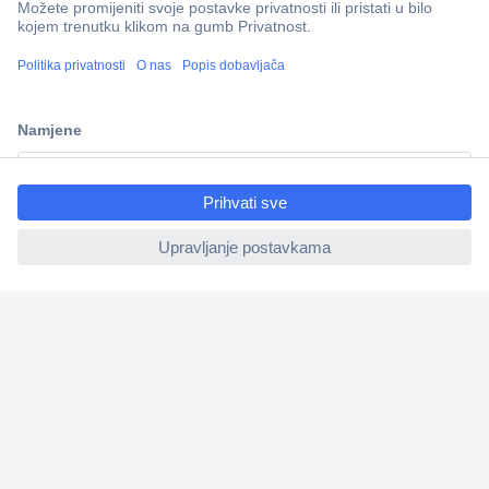
100% sigurnost kupnje
Dostava u 5 dana
Više od 800.000 proizvoda
ccp.user.init.failed.titl
Tehnička podrška
e
ccp.user.init.failed
Informacije
Upoznajte nas
Naše usluge
Praktični linkovi