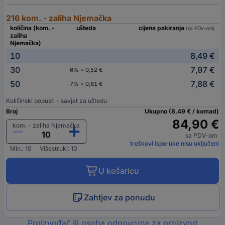
216 kom. - zaliha Njemačka
količina (kom. -
ušteda
cijena pakiranja
(sa PDV-om)
zaliha
Njemačka)
10
8,49 €
-
30
7,97 €
6% = 0,52 €
50
7,88 €
7% = 0,61 €
Količinski popusti - savjet za uštedu
Broj
Ukupno (8,49 € / komad)
84,90 €
kom. - zaliha Njemačka
sa PDV-om
troškovi isporuke nisu uključeni
Min.: 10
Višestruki: 10
U košaricu
Zahtjev za ponudu
Proizvođač ili osoba odgovorna za proizvod