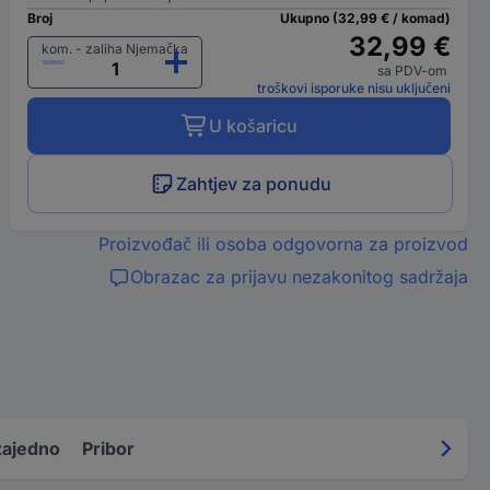
Broj
Ukupno (32,99 € / komad)
32,99 €
kom. - zaliha Njemačka
sa PDV-om
troškovi isporuke nisu uključeni
U košaricu
Zahtjev za ponudu
Proizvođač ili osoba odgovorna za proizvod
Obrazac za prijavu nezakonitog sadržaja
zajedno
Pribor