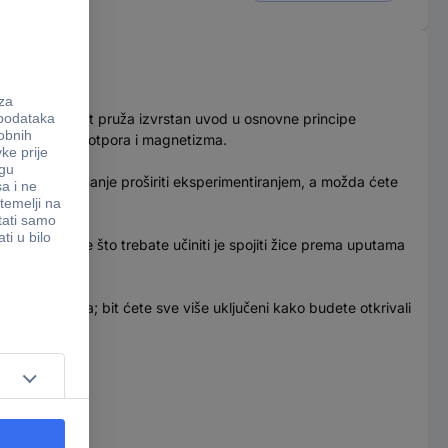
stariju. Ovaj set pruža izvrstan uvod u osnovne principe
apona, struje, otpora i magnetizma.
 vaše će se znanje proširiti eksperimentiranjem, a možda ćete
ponente. Sve što trebate učiniti je spojiti žice prema uputama
a nije opcija; bit ćete sve više uključeni kako budete otkrivali