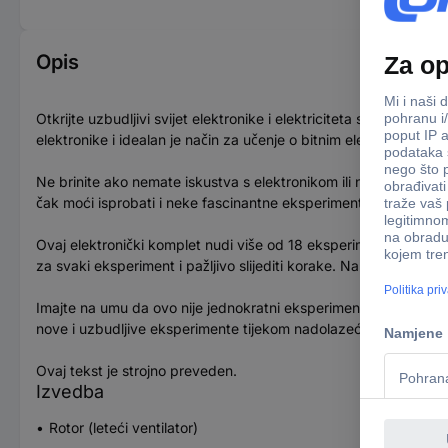
Opis
Otkrijte uzbudljivi svijet elektronike i elektriciteta s našim j
elektronike i idealan je način za učenje o bitnim elektronički
Ne brinite ako nemate iskustva s elektronikom ili ne razumijet
čak moći isprobati i neke fascinantne eksperimente.
Ovaj elektronički komplet nudi više od 18 eksperimenata i diza
za svaki eksperiment i pažljivo slijediti korake. Nakon što je sve 
Imajte na umu da ovo nije jednokratni eksperiment. Što više vre
nove i uzbudljive eksperimente tijekom nadolazećih godina.
Ovaj tekst je strojno preveden.
Izvedba
Rotor (leteći ventilator)