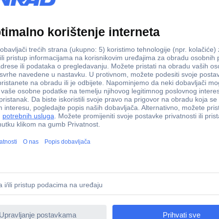
ednostavnim elektroničkim sklopkama, savršenim za djecu od 8 godina i 
m komponentama, krugovima i osnovnim teorijama poput elektriciteta, n
e u potpunosti kako eksperimenti funkcioniraju. Nakon što započnete,
jniran je s matičnom pločom koja sadrži sve potrebne elektroničke kom
spojeno, strujni krug je aktiviran i radi.
mena provedete sastavljajući eksperimente, to ćete više naučiti. Dosad