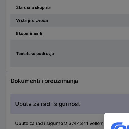
Starosna skupina
Vrsta proizvoda
Eksperimenti
Tematsko područje
Dokumenti i preuzimanja
Upute za rad i sigurnost
Upute za rad i sigurnost 3744341 Velleman KNS110 e