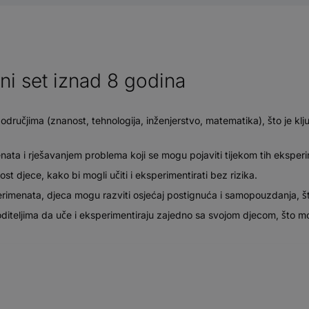
i set iznad 8 godina
područjima (znanost, tehnologija, inženjerstvo, matematika), što je k
ta i rješavanjem problema koji se mogu pojaviti tijekom tih eksperi
st djece, kako bi mogli učiti i eksperimentirati bez rizika.
menata, djeca mogu razviti osjećaj postignuća i samopouzdanja, što
 roditeljima da uče i eksperimentiraju zajedno sa svojom djecom, što mo