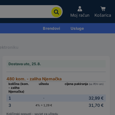
Moj račun
Košarica
Brendovi
Usluge
ektroniku
Dostava uto, 25.8.
480 kom. - zaliha Njemačka
količina (kom.
ušteda
cijena pakiranja
(sa PDV-om)
- zaliha
Njemačka)
1
32,99 €
-
3
31,70 €
4% = 1,29 €
Količinski popusti - savjet za uštedu