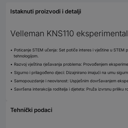
Istaknuti proizvodi i detalji
Velleman KNS110 eksperimentaln
Poticanje STEM učenja: Set potiče interes i vještine u STEM 
tehnologijom.
Razvoj vještina rješavanja problema: Provođenjem eksperimena
Sigurno i prilagođeno djeci: Dizajnirano imajući na umu sigurno
Samopouzdanje i neovisnost: Uspješnim dovršavanjem eksperi
Savršena interakcija roditelja i djeteta: Pruža izvrsnu priliku
Tehnički podaci