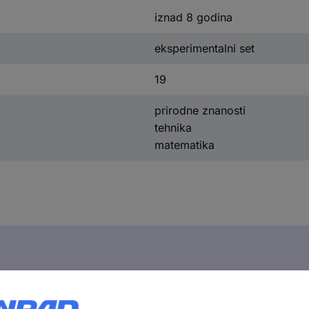
iznad 8 godina
eksperimentalni set
19
prirodne znanosti
tehnika
matematika
ksperimentalni set iznad 8 godina