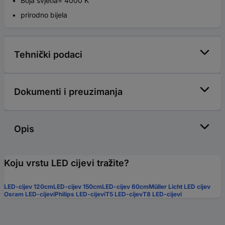
Boja svjetla= 4000 K
prirodno bijela
Tehnički podaci
Dokumenti i preuzimanja
Opis
Koju vrstu LED cijevi tražite?
LED-cijev 120cm
LED-cijev 150cm
LED-cijev 60cm
Müller Licht LED cijev
Osram LED-cijevi
Philips LED-cijevi
T5 LED-cijev
T8 LED-cijevi