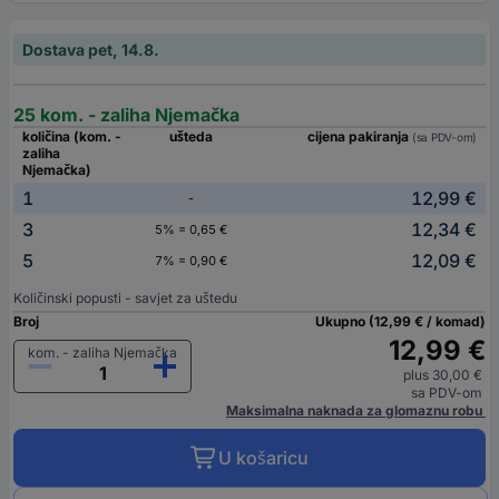
Dostava pet, 14.8.
25 kom. - zaliha Njemačka
količina (kom. -
ušteda
cijena pakiranja
(sa PDV-om)
zaliha
Njemačka)
1
12,99 €
-
3
12,34 €
5% = 0,65 €
5
12,09 €
7% = 0,90 €
Količinski popusti - savjet za uštedu
Broj
Ukupno (12,99 € / komad)
12,99 €
kom. - zaliha Njemačka
plus 30,00 €
sa PDV-om
Maksimalna naknada za glomaznu robu
U košaricu