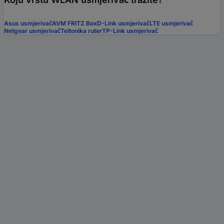
Asus usmjerivač
AVM FRITZ Box
D-Link usmjerivač
LTE usmjerivač
Netgear usmjerivač
Teltonika ruter
TP-Link usmjerivač