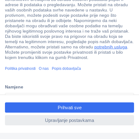
100% sigurnost kupnje
Dostava u 5 dana
Više od 800.000 proizvoda
Tehnička podrška
Informacije
ccp.user.init.failed.titl
e
Upoznajte nas
ccp.user.init.failed
Naše usluge