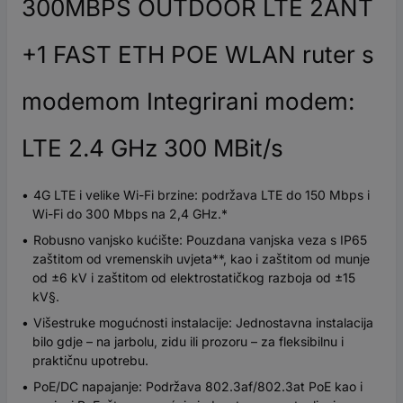
300MBPS OUTDOOR LTE 2ANT
+1 FAST ETH POE WLAN ruter s
modemom Integrirani modem:
LTE 2.4 GHz 300 MBit/s
4G LTE i velike Wi-Fi brzine: podržava LTE do 150 Mbps i
Wi-Fi do 300 Mbps na 2,4 GHz.*
Robusno vanjsko kućište: Pouzdana vanjska veza s IP65
zaštitom od vremenskih uvjeta**, kao i zaštitom od munje
od ±6 kV i zaštitom od elektrostatičkog razboja od ±15
kV§.
Višestruke mogućnosti instalacije: Jednostavna instalacija
bilo gdje – na jarbolu, zidu ili prozoru – za fleksibilnu i
praktičnu upotrebu.
PoE/DC napajanje: Podržava 802.3af/802.3at PoE kao i