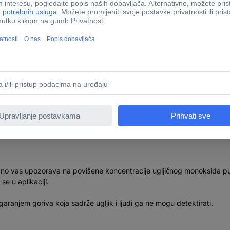
čnog monoksida komplet uklj. 5-godišnja baterija, s kontrol
monoksida komplet uklj. 5-godišnja baterija, s kontrolom ap
 vas upozorava na povišene koncentracije ugljičnog monoksida pute
e u aplikaciji.
zgaranjem goriva koja sadrže ugljik i ljudi ga ne mogu detektirati.