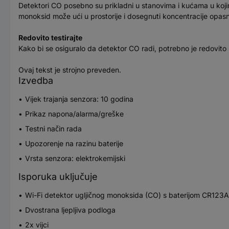
Detektori CO posebno su prikladni u stanovima i kućama u kojima 
monoksid može ući u prostorije i dosegnuti koncentracije opasne
Redovito testirajte
Kako bi se osiguralo da detektor CO radi, potrebno je redovito
Ovaj tekst je strojno preveden.
Izvedba
Vijek trajanja senzora: 10 godina
Prikaz napona/alarma/greške
Testni način rada
Upozorenje na razinu baterije
Vrsta senzora: elektrokemijski
Isporuka uključuje
Wi-Fi detektor ugljičnog monoksida (CO) s baterijom CR123A
Dvostrana ljepljiva podloga
2x vijci