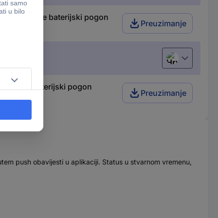
om aplikacije baterijski pogon
Preuzimanje
Hrvatski
likacije baterijski pogon
Preuzimanje
m push obavijesti u aplikaciji. Status u stvarnom vremenu,