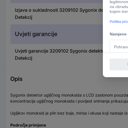
Izjava o sukladnosti 3209102 Sygonix detektor uglji
Detekcij
Uvjeti garancije
Uvjeti garancije 3209102 Sygonix detektor ugljičnog 
Detekcij
Opis
Sygonix detektor ugljičnog monoksida s LCD zaslonom pouzdano
koncentracija ugljičnog monoksida i povijest snimanja prikazuju s
Ugljikov monoksid je plin bez boje, mirisa i okusa koji nastaje i
Područje primjene