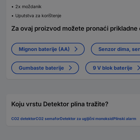
2x moždanik
Uputstva za korištenje
Za ovaj proizvod možete pronaći prikladne
Mignon baterije (AA)
Senzor dima, se
Gumbaste baterije
9 V blok baterije
Koju vrstu Detektor plina tražite?
CO2 detektor
CO2 semafor
Detektor za ugljični monoksid
Plinski alarm