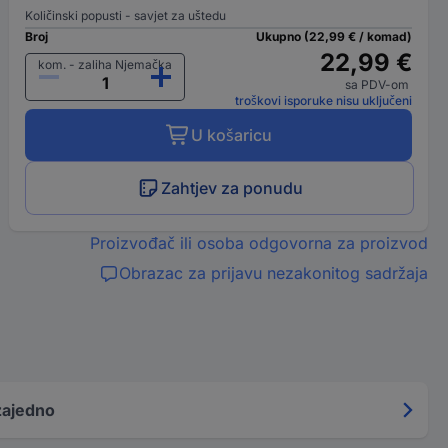
Količinski popusti - savjet za uštedu
Broj
Ukupno (22,99 € / komad)
22,99 €
kom. - zaliha Njemačka
sa PDV-om
troškovi isporuke nisu uključeni
U košaricu
Zahtjev za ponudu
Proizvođač ili osoba odgovorna za proizvod
Obrazac za prijavu nezakonitog sadržaja
zajedno