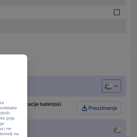
European uni
rolom aplikacije baterijski
Preuzimanje