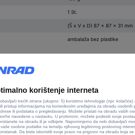
1 St.
(Š x V x D) 87 x 87 x 31 mm
ambalaža bez plastike
ljičnog monoksida komplet uklj. 5-godišnja baterija, s kont