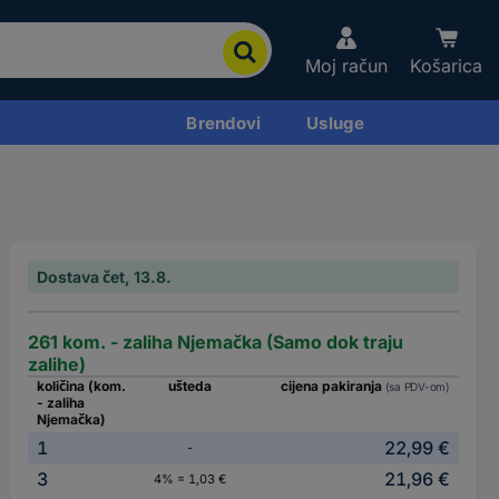
Moj račun
Košarica
Brendovi
Usluge
Dostava čet, 13.8.
261 kom. - zaliha Njemačka (Samo dok traju
zalihe)
količina (kom.
ušteda
cijena pakiranja
(sa PDV-om)
- zaliha
Njemačka)
1
22,99 €
-
3
21,96 €
4% = 1,03 €