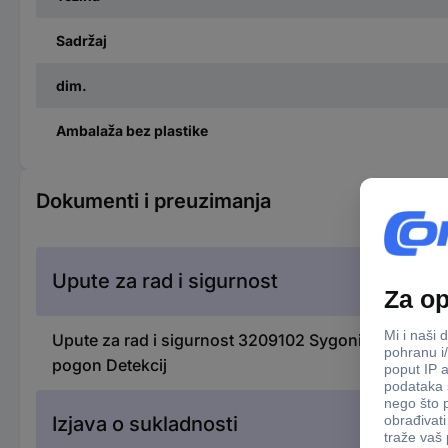
Sadržaj
dim.
Ambalaža bez plastike
Dokumenti i preuzimanja
Upute za rad i sigurnost
Upute za rad i sigurnost 3209102 Sygonix detektor ug
pogon Detekcij
Izjava o sukladnosti