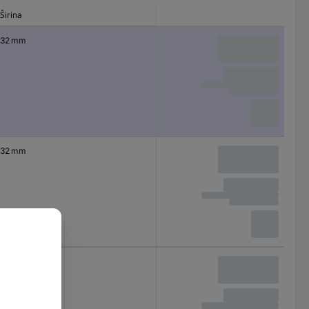
Širina
32 mm
32 mm