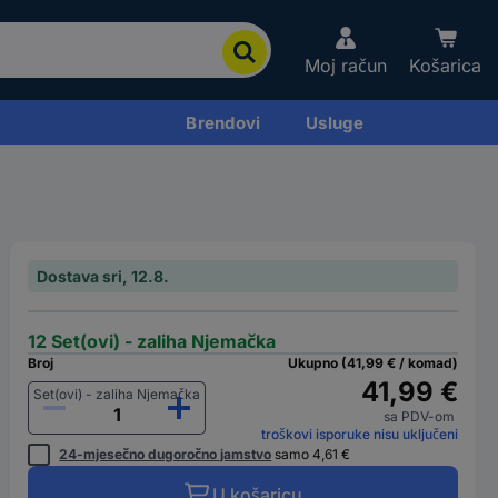
Moj račun
Košarica
Brendovi
Usluge
Dostava sri, 12.8.
12 Set(ovi) - zaliha Njemačka
Broj
Ukupno (41,99 € / komad)
41,99 €
Set(ovi) - zaliha Njemačka
sa PDV-om
troškovi isporuke nisu uključeni
24-mjesečno dugoročno jamstvo
samo 4,61 €
U košaricu