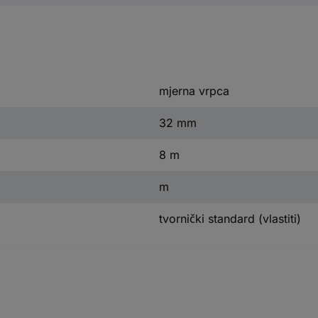
mjerna vrpca
32 mm
8 m
m
tvornički standard (vlastiti)