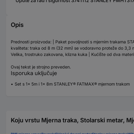
Upute za rad i sigurnost 3741112 STANLEY FMHT3
Opis
Prednosti proizvoda: | Paket povoljnosti s mjernim trakam
kvaliteta: traka od 8 m (32 mm) se vodoravno proteže do 3,3 m 
Velika, trostruko zakovana, klizna kuka | Kućište od dva materij
Ovaj tekst je strojno preveden.
Isporuka uključuje
Set s 1x 5m i 1x 8m STANLEY® FATMAX® mjernom trakom
Koju vrstu Mjerna traka, Stolarski metar, Mje