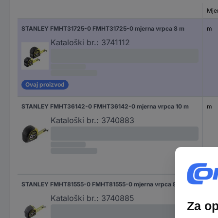
Mje
STANLEY FMHT31725-0 FMHT31725-0 mjerna vrpca 8 m
m
Kataloški br.:
3741112
Ovaj proizvod
STANLEY FMHT36142-0 FMHT36142-0 mjerna vrpca 10 m
m
Kataloški br.:
3740883
STANLEY FMHT81555-0 FMHT81555-0 mjerna vrpca 8 m
Kataloški br.:
3740885