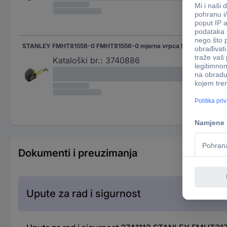
STANLEY FMHT81556-0 FMHT81556-0 mjerna vrpca 5 m čelik
m
Kataloški br.:
3740886
Dokumenti i preuzimanja
Upute za rad i sigurnost