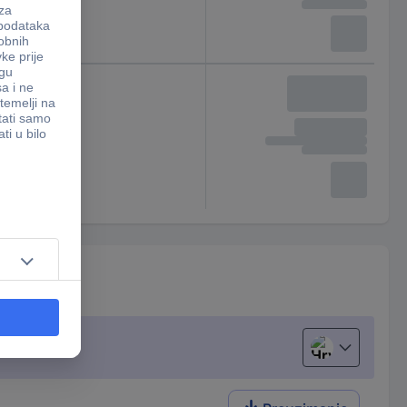
32 mm
Hrvatski