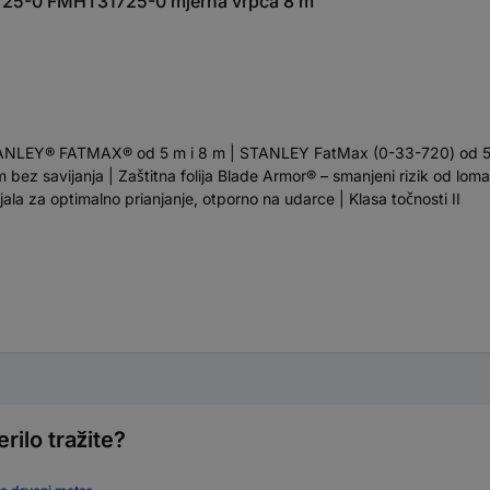
1725-0 FMHT31725-0 mjerna vrpca 8 m
a STANLEY® FATMAX® od 5 m i 8 m | STANLEY FatMax (0-33-720) od 
bez savijanja | Zaštitna folija Blade Armor® – smanjeni rizik od loma
ala za optimalno prianjanje, otporno na udarce | Klasa točnosti II
rilo tražite?