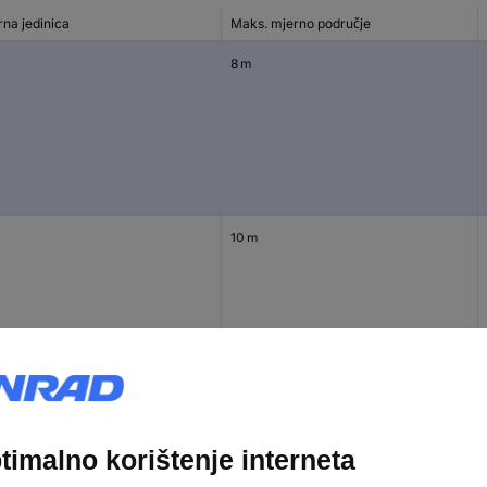
rna jedinica
Maks. mjerno područje
8 m
10 m
8 m