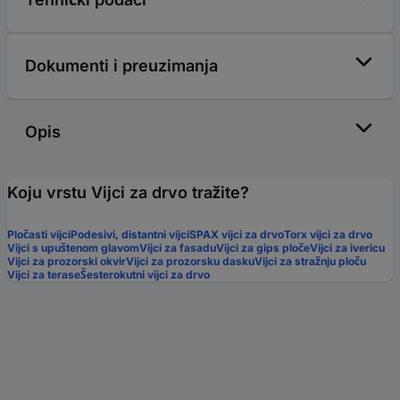
Dokumenti i preuzimanja
Opis
Koju vrstu Vijci za drvo tražite?
Pločasti vijci
Podesivi, distantni vijci
SPAX vijci za drvo
Torx vijci za drvo
Vijci s upuštenom glavom
Vijci za fasadu
Vijci za gips ploče
Vijci za ivericu
Vijci za prozorski okvir
Vijci za prozorsku dasku
Vijci za stražnju ploču
Vijci za terase
Šesterokutni vijci za drvo