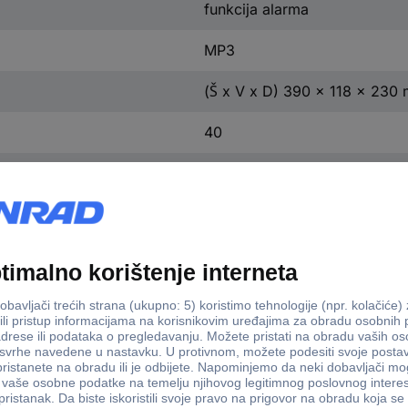
funkcija alarma
MP3
(Š x V x D) 390 x 118 x 230
40
crna
390 mm
118 mm
230 mm
2 x 15 W
5.0