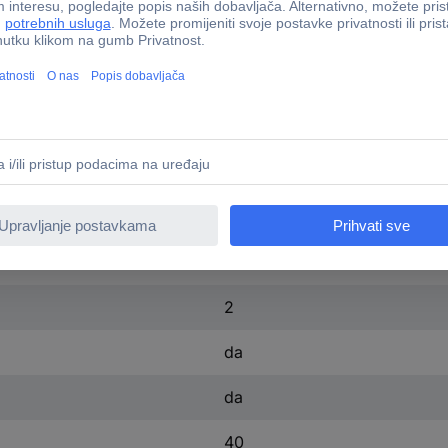
da
2.8 palac
15 W
220 - 240 V
DAB+ (1012)
FM
da
2
da
da
40