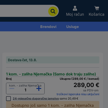
Moj račun
Košarica
Brendovi
Usluge
Dostava čet, 13.8.
1 kom. - zaliha Njemačka (Samo dok traju zalihe)
Broj
Ukupno (289,00 € / komad)
289,00 €
kom. - zaliha Njemačka
sa PDV-om
troškovi isporuke nisu uključeni
24-mjesečno dugoročno jamstvo
samo 20,49 €
Dostupno još samo 1 kom. - zaliha Njemačka