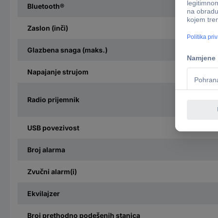
Bluetooth®
Zaslon (inči)
Glazbena snaga (maks.)
Napajanje strujom
Radio prijemnik
USB povezivost
Broj alarma
Zvučni alarm(i)
Ekvilajzer
Broj prethodno podešenih stanica