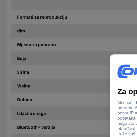
Formati za reprodukciju
dim.
Mjesta za pohranu
Boja
Širina
Visina
Dubina
Izlazna snaga
Bluetooth® verzija