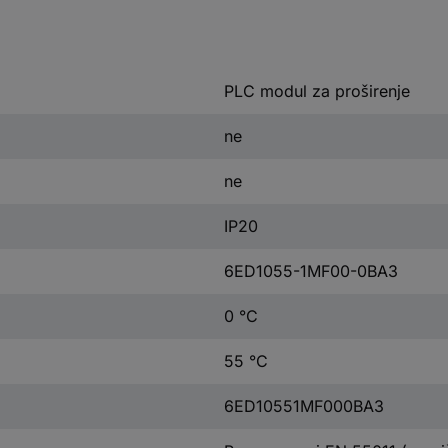
PLC modul za proširenje
ne
ne
IP20
6ED1055-1MF00-0BA3
0 °C
55 °C
6ED10551MF000BA3