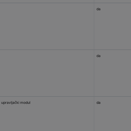
da
da
 upravljački modul
da