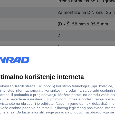
Prema normi EN 55011 (granič
Za montažu na DIN šinu, 35 m
(D x Š) 58 mm x 35.5 mm
2
2
2
35.5 mm
58 mm
Logo! 9
ne