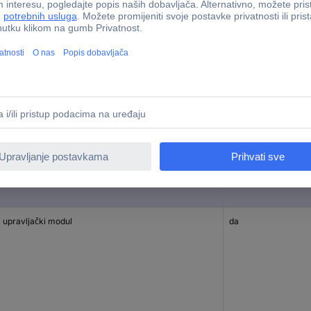
ta proizvoda
Prikaz
 modul za proširenje
ne
 upravljački modul
da