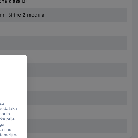
na klasa B)
m, širine 2 modula