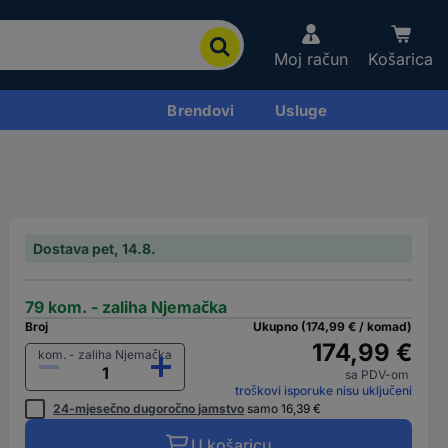
Moj račun
Košarica
Brendovi
Usluge
Dostava pet, 14.8.
79 kom. - zaliha Njemačka
Broj
Ukupno (174,99 € / komad)
174,99 €
kom. - zaliha Njemačka
sa PDV-om
troškovi isporuke nisu uključeni
24-mjesečno dugoročno jamstvo
samo 16,39 €
U košaricu