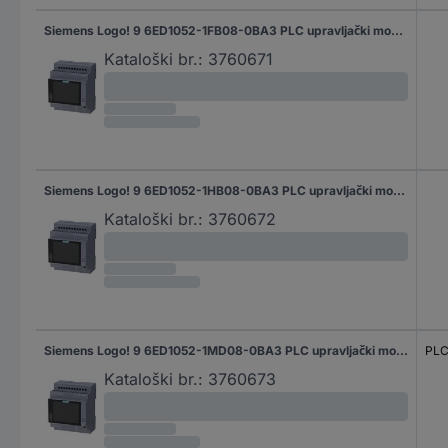
Siemens Logo! 9 6ED1052-1FB08-0BA3 PLC upravljački modul 115 V/AC, 115 V/DC, 230 V/AC, 230 V/DC
Kataloški br.:
3760671
Siemens Logo! 9 6ED1052-1HB08-0BA3 PLC upravljački modul 24 V/DC
Kataloški br.:
3760672
Siemens Logo! 9 6ED1052-1MD08-0BA3 PLC upravljački modul 24 V/DC, 12 V/DC
PLC
Kataloški br.:
3760673