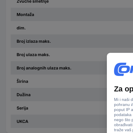
Zvučne smetnje
Montaža
dim.
Broj izlaza maks.
Broj ulaza maks.
Broj analognih ulaza maks.
Širina
Dužina
Serija
UKCA