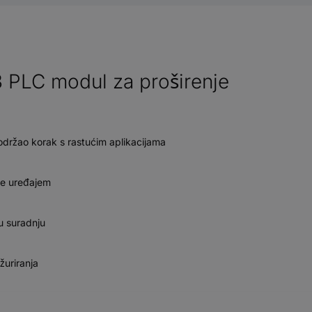
PLC modul za proširenje
 održao korak s rastućim aplikacijama
nje uređajem
u suradnju
žuriranja