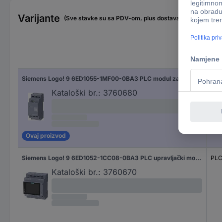
Varijante
(Sve stavke su sa PDV-om, plus dostava)
Vrs
Siemens Logo! 9 6ED1055-1MF00-0BA3 PLC modul za proširenje
PLC
Kataloški br.:
3760680
Ovaj proizvod
Siemens Logo! 9 6ED1052-1CC08-0BA3 PLC upravljački modul 24 V/DC
PLC
Kataloški br.:
3760670