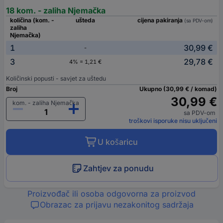
18 kom. - zaliha Njemačka
količina (kom. -
ušteda
cijena pakiranja
(sa PDV-om)
zaliha
Njemačka)
1
30,99 €
-
3
29,78 €
4% = 1,21 €
Količinski popusti - savjet za uštedu
Broj
Ukupno (30,99 € / komad)
30,99 €
kom. - zaliha Njemačka
sa PDV-om
troškovi isporuke nisu uključeni
U košaricu
Zahtjev za ponudu
Proizvođač ili osoba odgovorna za proizvod
Obrazac za prijavu nezakonitog sadržaja