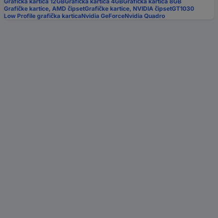
Grafička kartica 12GB
Grafička kartica 4GB
Grafička kartica 8GB
Grafičke kartice, AMD čipset
Grafičke kartice, NVIDIA čipset
GT1030
Low Profile grafička kartica
Nvidia GeForce
Nvidia Quadro