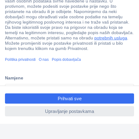
100% sigurnost kupnje
Dostava u 5 dana
Više od 800.000 proizvoda
Tehnička podrška
ccp.user.init.failed.titl
e
Informacije
ccp.user.init.failed
Upoznajte nas