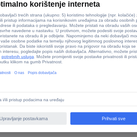
ry torbica Samsung Galaxy S26 Ultra crna 77-99958
gantnu i sigurnu zaštitnu masku za vaš mobilni telefon. Sastoji se od
izajn ima podignute rubove za zaštitu zaslona i kamere vašeg uređaja, 
vajte u vrhunskom osjećaju metalnih gumba koji poboljšavaju i upotreblj
 stoga može izdržati naprezanja svakodnevne upotrebe. Istaknite se
tene prakse.