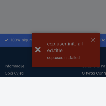
100% sigurnost kupnje
Do
ccp.user.init.fail
ed.title
ccp.user.init.failed
Informacije
Upoznajte na
Opći uvjeti
O tvrtki Conr
Naručivanje proizvoda
Conrad - You
Načini plačanja
Eprocuremen
Dostava i PDV
Naše vlastit