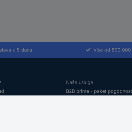
stava u 5 dana
Više od 800.000
s
Naše usluge
ad
B2B prime - paket pogodnos
r sourcing platform
Usluga kalibriranja
t
Kablovi na meter
e marke
PCB Servis