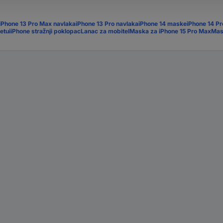
iPhone 13 Pro Max navlaka
iPhone 13 Pro navlaka
iPhone 14 maske
iPhone 14 P
etui
iPhone stražnji poklopac
Lanac za mobitel
Maska za iPhone 15 Pro Max
Mas