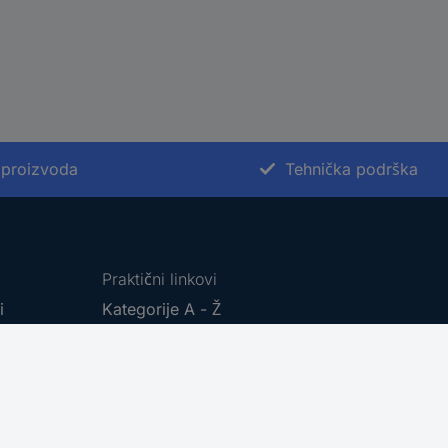
 proizvoda
Tehnička podrška
Praktični linkovi
ti
Kategorije A - Ž
Brendovi A - Ž
Dokumentacijski centar
Povratak proizvoda