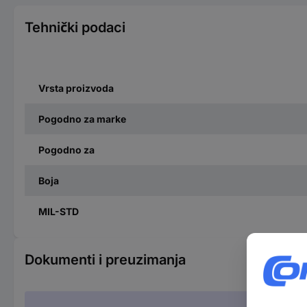
Tehnički podaci
Vrsta proizvoda
Pogodno za marke
Pogodno za
Boja
MIL-STD
Dokumenti i preuzimanja