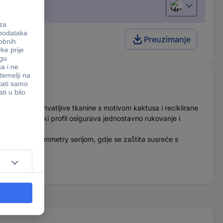
Hrvatski
Preuzimanje
 ekološki prihvatljive tkanine s motivom kaktusa i reciklirane
dok ultra tanki profil osigurava jednostavno rukovanje i
ivost i stil.
 OtterBox Symmetry serijom, gdje se zaštita susreće s