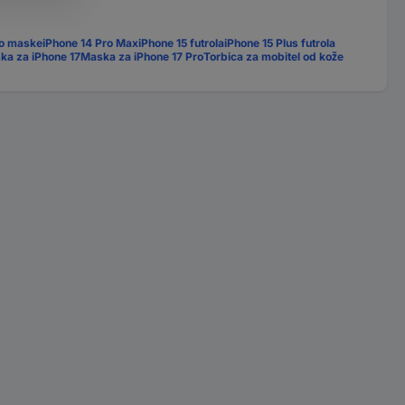
ro maske
iPhone 14 Pro Max
iPhone 15 futrola
iPhone 15 Plus futrola
ka za iPhone 17
Maska za iPhone 17 Pro
Torbica za mobitel od kože