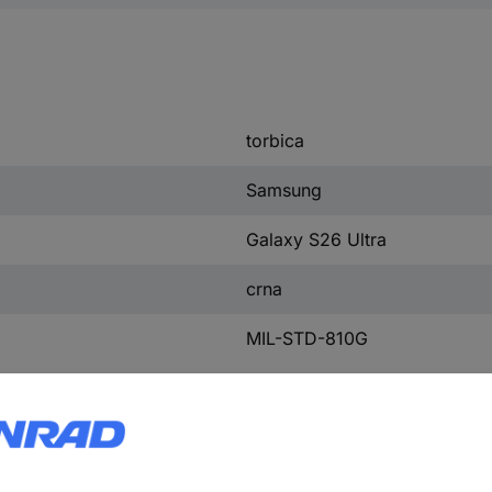
torbica
Samsung
Galaxy S26 Ultra
crna
MIL-STD-810G