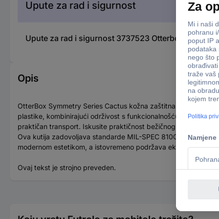
Upute za rad i sigurnost
Upute za rad i sigurnost 3737523 Otterbox Symmet
Opis
OtterBox Symmetry Series Cactus kožna zaštitna futrola nudi ele
plastike, kombinirajući održivost s funkcionalnošću. Stražnji d
praktičan transport. Iskusite praktičnost bežičnog punjenja i uži
Ova kutija zadovoljava standarde MIL-SPEC 810G-516.6 i UL te
modernom estetikom, a istovremeno podržava ekološki osviješ
Ovaj tekst je strojno preveden.