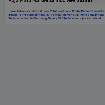
Koju vrstu Futrole za mobitele tražite?
Hama futrola za telefon
iPhone 11 futrola
iPhone 12 etui
iPhone 13 navlaka
iPhone 15 Pro futrola
iPhone 15 Pro Max
iPhone 7 etui
iPhone 8 etui
iPhone 
Torbica za mobitel Samsung Galaxy S24
Torbica za pojas za mobitel