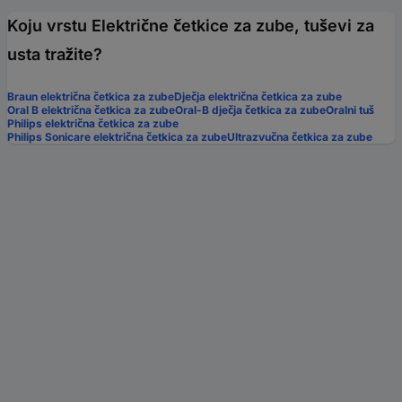
Koju vrstu Električne četkice za zube, tuševi za
usta tražite?
Braun električna četkica za zube
Dječja električna četkica za zube
Oral B električna četkica za zube
Oral-B dječja četkica za zube
Oralni tuš
Philips električna četkica za zube
Philips Sonicare električna četkica za zube
Ultrazvučna četkica za zube