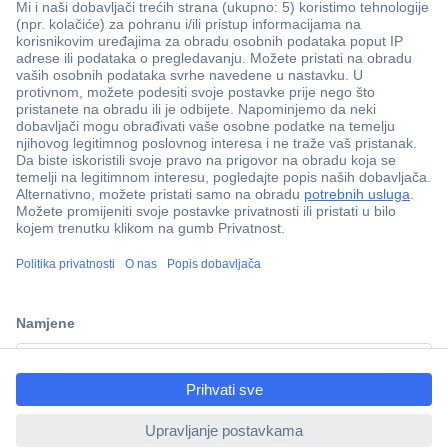
100% sigurnost kupnje
Dostava u 5 dana
ccp.user.init.failed.titl
Više od 800.000 proizvoda
e
Tehnička podrška
ccp.user.init.failed