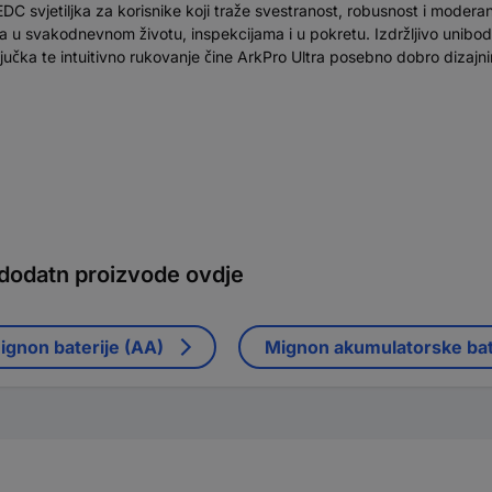
 EDC svjetiljka za korisnike koji traže svestranost, robusnost i mode
na u svakodnevnom životu, inspekcijama i u pokretu. Izdržljivo unibod
učka te intuitivno rukovanje čine ArkPro Ultra posebno dobro dizaj
 dodatn proizvode ovdje
ignon baterije (AA)
Mignon akumulatorske bat