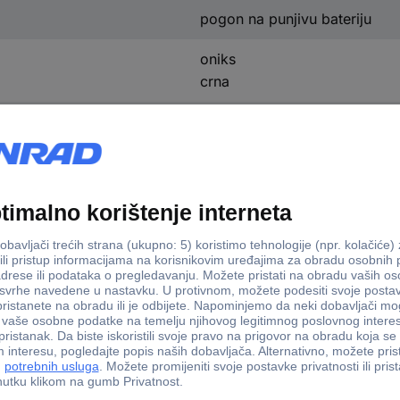
pogon na punjivu bateriju
oniks
crna
205 m
120 g
(D x Š x V) 124 x 27 x 16 m
Li-Ion
520 lm
27 mm
16 mm