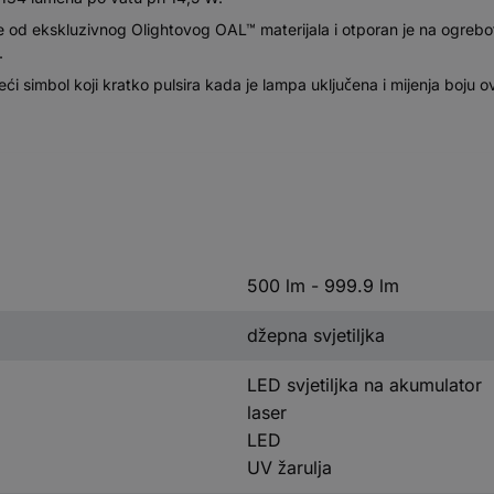
e od ekskluzivnog Olightovog OAL™ materijala i otporan je na ogrebotine
.
ći simbol koji kratko pulsira kada je lampa uključena i mijenja boju o
500 lm - 999.9 lm
džepna svjetiljka
LED svjetiljka na akumulator
laser
LED
UV žarulja