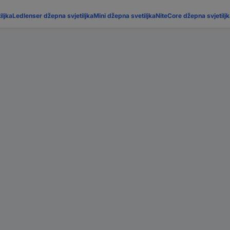
ljka
Ledlenser džepna svjetiljka
Mini džepna svetiljka
NiteCore džepna svjetilj