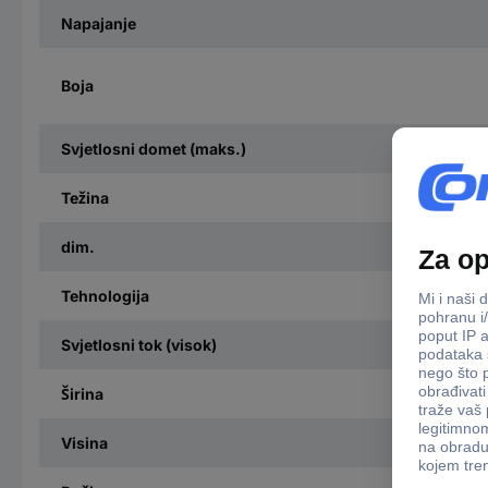
Napajanje
Boja
Svjetlosni domet (maks.)
Težina
dim.
Tehnologija
Svjetlosni tok (visok)
Širina
Visina