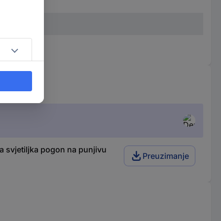
a svjetiljka pogon na punjivu
Preuzimanje