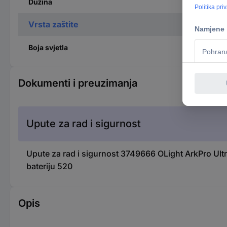
Dužina
Vrsta zaštite
Boja svjetla
Dokumenti i preuzimanja
Upute za rad i sigurnost
Upute za rad i sigurnost 3749666 OLight ArkPro Ultra
bateriju 520
Opis