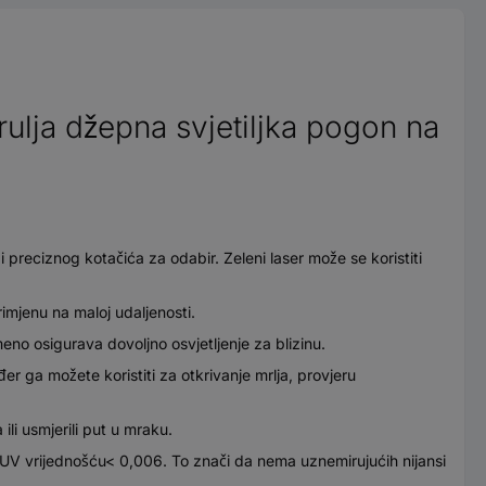
rulja džepna svjetiljka pogon na
i preciznog kotačića za odabir. Zeleni laser može se koristiti
primjenu na maloj udaljenosti.
meno osigurava dovoljno osvjetljenje za blizinu.
er ga možete koristiti za otkrivanje mrlja, provjeru
ili usmjerili put u mraku.
kom DUV vrijednošću< 0,006. To znači da nema uznemirujućih nijansi