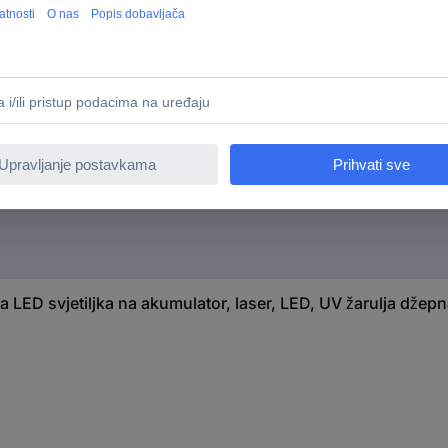
124 mm
IPX7
bijela
 LED svjetiljka na akumulator, laser, LED, UV žarulja džepn