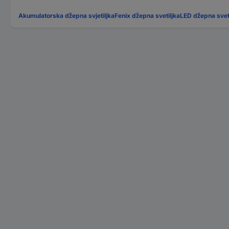
Akumulatorska džepna svjetiljka
Fenix džepna svetiljka
LED džepna sveti