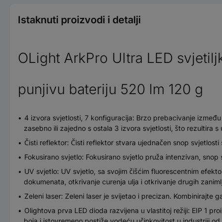
Istaknuti proizvodi i detalji
OLight ArkPro Ultra LED svjetilj
punjivu bateriju 520 lm 120 g
4 izvora svjetlosti, 7 konfiguracija: Brzo prebacivanje između 
zasebno ili zajedno s ostala 3 izvora svjetlosti, što rezultira 
Čisti reflektor: Čisti reflektor stvara ujednačen snop svjetlost
Fokusirano svjetlo: Fokusirano svjetlo pruža intenzivan, snop 
UV svjetlo: UV svjetlo, sa svojim čišćim fluorescentnim efekto
dokumenata, otkrivanje curenja ulja i otkrivanje drugih zanimlj
Zeleni laser: Zeleni laser je svijetao i precizan. Kombinirajte 
Olightova prva LED dioda razvijena u vlastitoj režiji: EIP 1 pr
boja i istovremeno postiže vodeću učinkovitost u industriji o