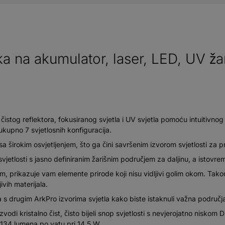
ka na akumulator, laser, LED, UV ža
čistog reflektora, fokusiranog svjetla i UV svjetla pomoću intuitivnog 
s ukupno 7 svjetlosnih konfiguracija.
i sa širokim osvjetljenjem, što ga čini savršenim izvorom svjetlosti za 
svjetlosti s jasno definiranim žarišnim područjem za daljinu, a istovre
m, prikazuje vam elemente prirode koji nisu vidljivi golim okom. Takođ
ivih materijala.
ga s drugim ArkPro izvorima svjetla kako biste istaknuli važna područja 
oizvodi kristalno čist, čisto bijeli snop svjetlosti s nevjerojatno nis
d 134 lumena po vatu pri 14,5 W.