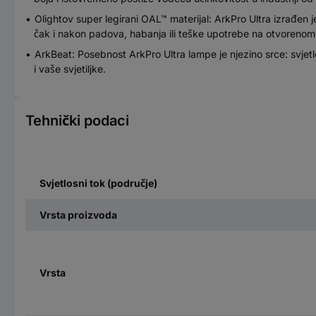
Olightov super legirani OAL™ materijal: ArkPro Ultra izrađen j
čak i nakon padova, habanja ili teške upotrebe na otvorenom
ArkBeat: Posebnost ArkPro Ultra lampe je njezino srce: svjetle
i vaše svjetiljke.
Tehnički podaci
Svjetlosni tok (područje)
Vrsta proizvoda
Vrsta