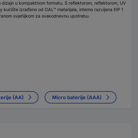
ran dizajn u kompaktnom formatu. S reflektorom, reflektorom, UV
y kućište izrađeno od OAL™ materijala, interno razvijena EIP 1
niranom svjetiljkom za svakodnevnu upotrebu.
erije (AA)
Micro baterije (AAA)