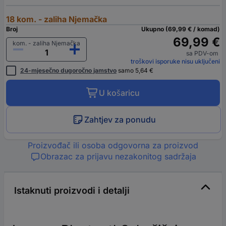
18 kom. - zaliha Njemačka
Broj
Ukupno (69,99 € / komad)
69,99 €
kom. - zaliha Njemačka
sa PDV-om
troškovi isporuke nisu uključeni
24-mjesečno dugoročno jamstvo
samo 5,64 €
U košaricu
Zahtjev za ponudu
Proizvođač ili osoba odgovorna za proizvod
Obrazac za prijavu nezakonitog sadržaja
Istaknuti proizvodi i detalji