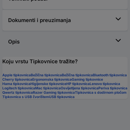
Dokumenti i preuzimanja
Opis
Koju vrstu Tipkovnice tražite?
Apple tipkovnica
Bežična tipkovnica
Bežična tipkovnica
Bluetooth tipkovnica
Cherry tipkovnica
Ergonomska tipkovnica
Gaming tipkovnice
Hama tipkovnica
Higijenske tipkovnice
HP tipkovnica
Lenovo tipkovnica
Logitech tipkovnica
Mac tipkovnica
Osvijetljena tipkovnica
Periva tipkovnica
Qwertz tipkovnica
Razer Gaming tipkovnica
Tipkovnica s dodirnom pločom
Tipkovnica s USB čvorištem
USB tipkovnica