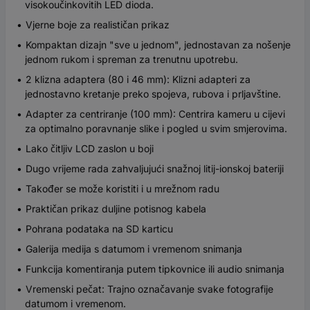
visokoučinkovitih LED dioda.
Vjerne boje za realističan prikaz
Kompaktan dizajn "sve u jednom", jednostavan za nošenje
jednom rukom i spreman za trenutnu upotrebu.
2 klizna adaptera (80 i 46 mm): Klizni adapteri za
jednostavno kretanje preko spojeva, rubova i prljavštine.
Adapter za centriranje (100 mm): Centrira kameru u cijevi
za optimalno poravnanje slike i pogled u svim smjerovima.
Lako čitljiv LCD zaslon u boji
Dugo vrijeme rada zahvaljujući snažnoj litij-ionskoj bateriji
Također se može koristiti i u mrežnom radu
Praktičan prikaz duljine potisnog kabela
Pohrana podataka na SD karticu
Galerija medija s datumom i vremenom snimanja
Funkcija komentiranja putem tipkovnice ili audio snimanja
Vremenski pečat: Trajno označavanje svake fotografije
datumom i vremenom.