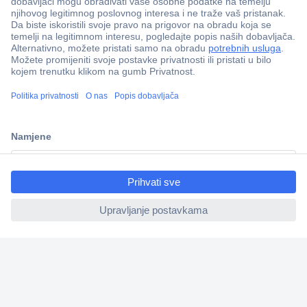
100% sigurnost kupnje
Dostava u 5 dana
Više od 800.000 proizvoda
Tehnička podrška
ccp.user.init.failed.titl
e
ccp.user.init.failed
Informacije
Upoznajte nas
Naše usluge