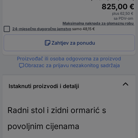
825,00 €
plus 62,50 €
sa PDV-om
Maksimalna naknada za glomaznu robu
24-mjesečno dugoročno jamstvo
samo 48,15 €
Zahtjev za ponudu
Proizvođač ili osoba odgovorna za proizvod
Obrazac za prijavu nezakonitog sadržaja
Istaknuti proizvodi i detalji
Radni stol i zidni ormarić s
povoljnim cijenama