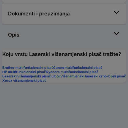
Dokumenti i preuzimanja
Opis
Koju vrstu Laserski višenamjenski pisač tražite?
Brother multifunkcionalni pisač
Canon multifunkcionalni pisač
HP multifunkcionalni pisač
Kyocera multifunkcionalni pisač
Laserski višenamjenski pisač u boji
Višenamjenski laserski crno-bijeli pisač
Xerox višenamjenski pisač