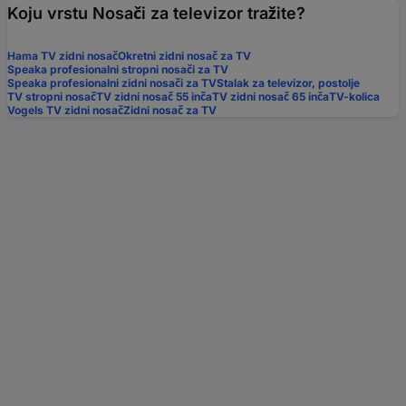
Koju vrstu Nosači za televizor tražite?
Hama TV zidni nosač
Okretni zidni nosač za TV
Speaka profesionalni stropni nosači za TV
Speaka profesionalni zidni nosači za TV
Stalak za televizor, postolje
TV stropni nosač
TV zidni nosač 55 inča
TV zidni nosač 65 inča
TV-kolica
Vogels TV zidni nosač
Zidni nosač za TV