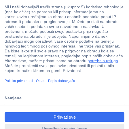
100% sigurnost kupnje
Dostava u 5 dana
Više od 800.000 proizvoda
Tehnička podrška
ccp.user.init.failed.titl
e
Informacije
ccp.user.init.failed