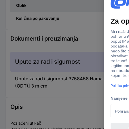
Oblik
Količina po pakovanju
Dokumenti i preuzimanja
Upute za rad i sigurnost
Upute za rad i sigurnost 3758458 Hama 00202017 Tosl
(ODT)] 3 m crn
Opis
Pozlaćeni utikač