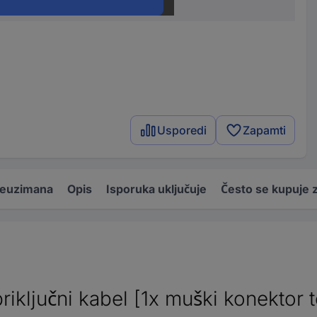
3 m
Usporedi
Zapamti
reuzimana
Opis
Isporuka uključuje
Često se kupuje 
ključni kabel [1x muški konektor t