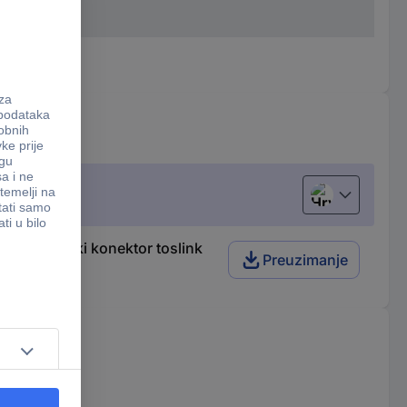
Hrvatski
) - 1x muški konektor toslink
Preuzimanje