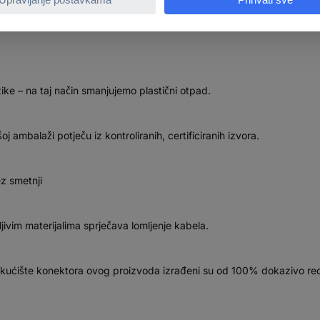
ijenos signala
e – na taj način smanjujemo plastični otpad.
šoj ambalaži potječu iz kontroliranih, certificiranih izvora.
ez smetnji
žljivim materijalima sprječava lomljenje kabela.
i kućište konektora ovog proizvoda izrađeni su od 100% dokazivo reci