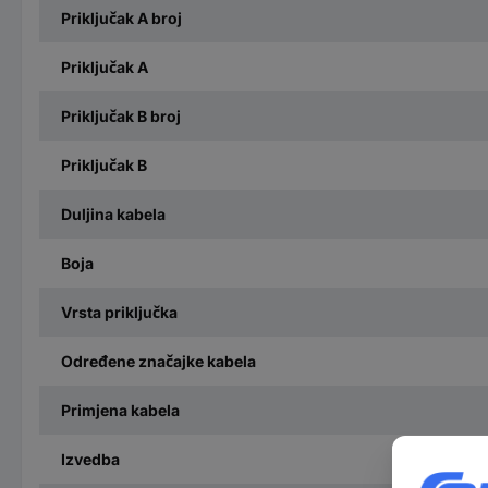
Priključak A broj
Priključak A
Priključak B broj
Priključak B
Duljina kabela
Boja
Vrsta priključka
Određene značajke kabela
Primjena kabela
Izvedba