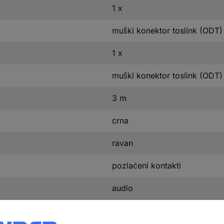
1 x
muški konektor toslink (ODT)
1 x
muški konektor toslink (ODT)
3 m
crna
ravan
pozlaćeni kontakti
audio
priključni kabel