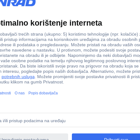
okrugli
1 Stück(e)
ink audio priključni kabel [1x muški konektor toslink (ODT