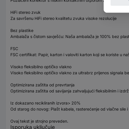
Pozlaćeni konektor s niskim kontaktnim otporom za pouzdan pr
HiFi stereo zvuk
Za savršenu HiFi stereo kvalitetu zvuka visoke rezolucije
Bez plastike
Ambalaža s čistom savješću: Naša ambalaža je 100% bez plastik
FSC
FSC certifikat: Papir, karton i valoviti karton koji se koriste u na
Visoko fleksibilno optičko vlakno
Visoko fleksibilno optičko vlakno za ultrabrz prijenos signala b
Optimizirana zaštita od prevrtanja
Optimizirana zaštita od savijanja zahvaljujući fleksibilnim i izdr
Iz dokazano recikliranih izvora> 20%
Od starog do novog: Plašt kabela, rasterećenje od vlačne sile 
Ovaj tekst je strojno preveden.
Isporuka uključuje