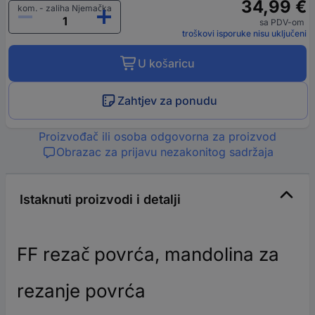
34,99 €
kom. - zaliha Njemačka
sa PDV-om
troškovi isporuke nisu uključeni
U košaricu
Zahtjev za ponudu
Proizvođač ili osoba odgovorna za proizvod
Obrazac za prijavu nezakonitog sadržaja
Istaknuti proizvodi i detalji
FF rezač povrća, mandolina za
rezanje povrća