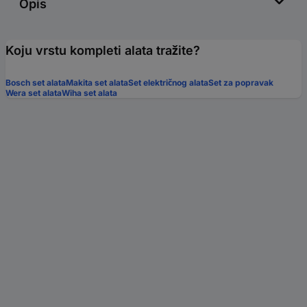
Opis
Koju vrstu kompleti alata tražite?
Bosch set alata
Makita set alata
Set električnog alata
Set za popravak
Wera set alata
Wiha set alata