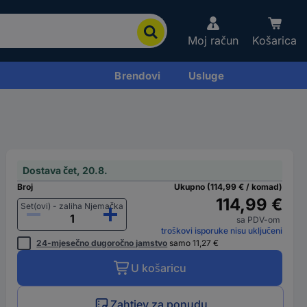
Moj račun
Košarica
Brendovi
Usluge
Dostava čet, 20.8.
Broj
Ukupno (114,99 € / komad)
114,99 €
Set(ovi) - zaliha Njemačka
sa PDV-om
troškovi isporuke nisu uključeni
24-mjesečno dugoročno jamstvo
samo 11,27 €
U košaricu
Zahtjev za ponudu