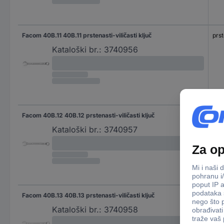
Facom 40B.11 40B.11 prstenasti-viličasti ključ
prst
Kataloški br.:
3740956
Facom 40B.12 40B.12 prstenasti-viličasti ključ
prst
Kataloški br.:
3740957
Facom 40B.13 40B.13 prstenasti-viličasti ključ
prst
Kataloški br.:
3740958