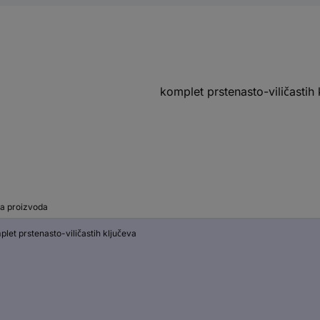
komplet prstenasto-viličastih 
ta proizvoda
let prstenasto-viličastih ključeva