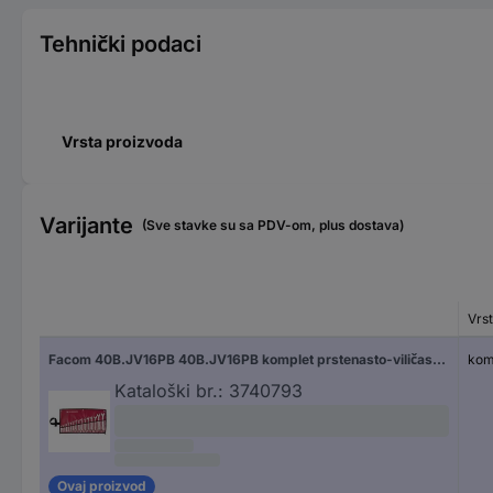
Tehnički podaci
Vrsta proizvoda
Varijante
(Sve stavke su sa PDV-om, plus dostava)
Vrs
Facom 40B.JV16PB 40B.JV16PB komplet prstenasto-viličastih ključeva
komp
Kataloški br.:
3740793
Ovaj proizvod