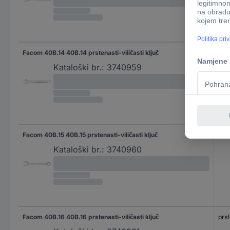
Facom 40B.14 40B.14 prstenasti-viličasti ključ
prst
Kataloški br.:
3740959
Facom 40B.15 40B.15 prstenasti-viličasti ključ
prst
Kataloški br.:
3740960
Facom 40B.16 40B.16 prstenasti-viličasti ključ
prst