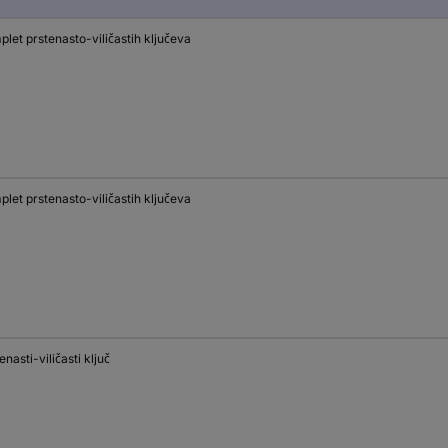
let prstenasto-viličastih ključeva
let prstenasto-viličastih ključeva
enasti-viličasti ključ