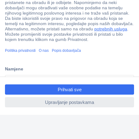
100% sigurnost kupnje
Dostava u 5 dana
Više od 800.000 proizvoda
Tehnička podrška
Informacije
ccp.user.init.failed.titl
e
ccp.user.init.failed
Upoznajte nas
Naše usluge