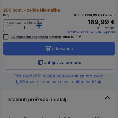
200 kom. - zaliha Njemačka
Broj
Ukupno (169,99 € / komad)
169,99 €
kom. - zaliha Njemačka
sa PDV-om
troškovi isporuke nisu uključeni
24-mjesečno dugoročno jamstvo
samo 16,39 €
U košaricu
Zahtjev za ponudu
Proizvođač ili osoba odgovorna za proizvod
Obrazac za prijavu nezakonitog sadržaja
Istaknuti proizvodi i detalji