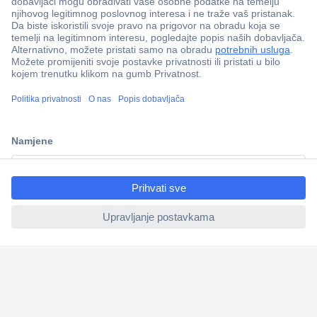
100% sigurnost kupnje
Dostava u 5 dana
Više od 800.000 proizvoda
Tehnička podrška
Informacije
ccp.user.init.failed.titl
e
ccp.user.init.failed
Upoznajte nas
Naše usluge
Praktični linkovi