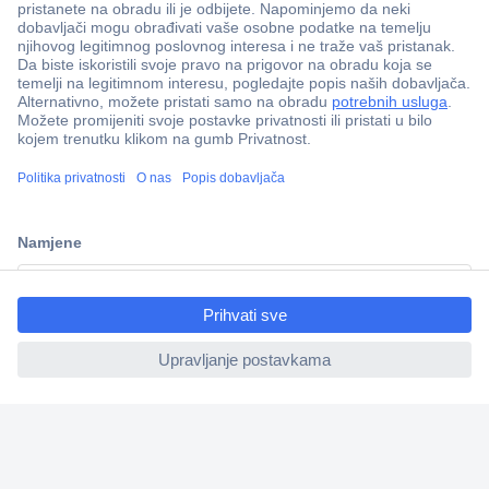
100% sigurnost kupnje
Dostava u 5 dana
Više od 800.000 proizvoda
Tehnička podrška
Informacije
ccp.user.init.failed.titl
e
ccp.user.init.failed
Upoznajte nas
Naše usluge