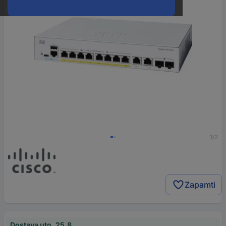
1/2
Zapamti
Dostava uto, 25.8.