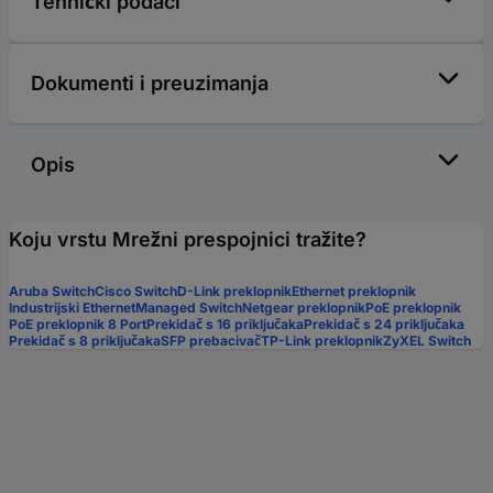
Tehnički podaci
Dokumenti i preuzimanja
Opis
Koju vrstu Mrežni prespojnici tražite?
Aruba Switch
Cisco Switch
D-Link preklopnik
Ethernet preklopnik
Industrijski Ethernet
Managed Switch
Netgear preklopnik
PoE preklopnik
PoE preklopnik 8 Port
Prekidač s 16 priključaka
Prekidač s 24 priključaka
Prekidač s 8 priključaka
SFP prebacivač
TP-Link preklopnik
ZyXEL Switch