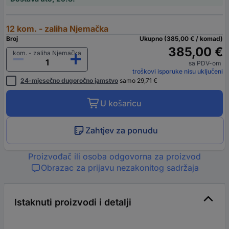
12 kom. - zaliha Njemačka
Broj
Ukupno (385,00 € / komad)
385,00 €
kom. - zaliha Njemačka
sa PDV-om
troškovi isporuke nisu uključeni
24-mjesečno dugoročno jamstvo
samo 29,71 €
U košaricu
Zahtjev za ponudu
Proizvođač ili osoba odgovorna za proizvod
Obrazac za prijavu nezakonitog sadržaja
Istaknuti proizvodi i detalji