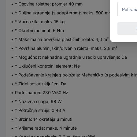
* Osovina roletne: promjer 40 mm
* Duljina ugradnje (s adapterom): maks. 500 mm
* Vučna sila: maks. 15 kg
* Okretni moment: 6 Nm
* Maksimalna površina plastičnih roleta: 4,0 m²
* Površina aluminijskih/drvenih roleta: maks. 2,8 m²
* Mogućnost naknadne ugradnje u radio upravljanje: Da
* Uključeni kontrolni element: Ne
* Podešavanje krajnjeg položaja: Mehaničko (s podesivim kli
* Zidni nosač uključen: Da
Radni napon: 230 V/50 Hz
* Nazivna snaga: 98 W
* Potrošnja struje: 0,43 A
* Brzina: 14 okretaja u minuti
* Vrijeme rada: maks. 4 minute
* Kabel za napajanje: 2,0 m, četverožilni