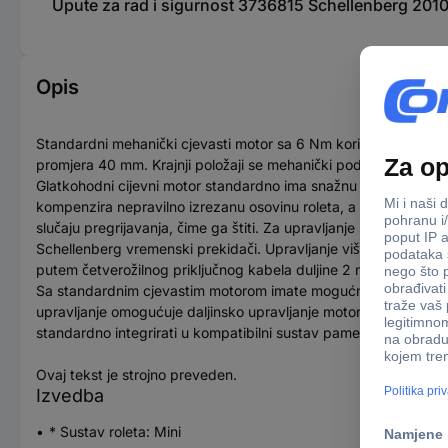
Upute za rad i sigurnost 3736815 Schellenberg 201
Opis
Standardni mehanički cjevasti motor sa 6 Nm koristi se za motori
promjera 40 mm. Krajnji položaji se mehanički podešavaju pom
Glatkohodni cijevni motor standardno ima snažnu kočnicu s nisk
kompenzira nepravilno izrezanu osovinu roleta, a posebna velič
slučaju pregrijavanja, čime ga štiti. Za upravljanje standardni
Schellenberg vremenski prekidači. Upravljanje više motora role
putem četverožilnog priključnog kabela duljine 2 m.
Sa standardnim cjevastim motorom imate mogućnost naknadne ugr
upravljanje omogućuje daljinsko upravljanje motorom, pomoću S
standardno integrirati u kompatibilni sustav pametnog doma.
Ovaj tekst je strojno preveden.
Izvedba
* Sustav roleta: Mini