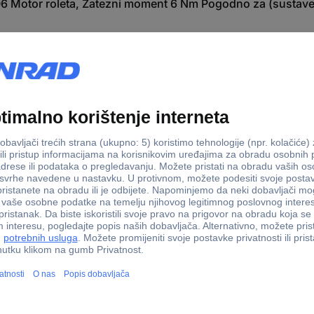
06 Motor roleta, Zatezni moment 6 Nm Pogodno za (sustave 
ziranje laganih roleta do površine 4 m² i težine 15 kg. Namijenjen je 
oću podesivog klina nakon ugradnje.
im trošenjem i motor koji ne zahtijeva održavanje s visokokvalitetni
ina adaptera osigurava optimalan prijenos snage na osovinu roleta. S
m cjevastim motorom potreban je zasebno dostupan upravljački element.
ta može se postići pomoću releja. Za ugradnju u kutiju roleta uključe
adnje radio upravljača. Za to će vam trebati Schellenberg radio pri
chellenberg daljinskog upravljača ili Schellenberg radio timera. Nak