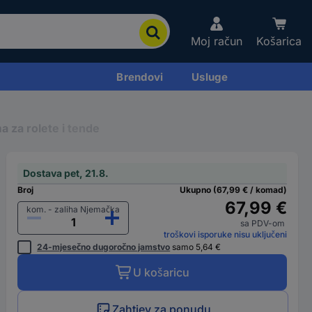
Moj račun
Košarica
Brendovi
Usluge
 za rolete i tende
Dostava pet, 21.8.
Broj
Ukupno (67,99 € / komad)
67,99 €
kom. - zaliha Njemačka
sa PDV-om
troškovi isporuke nisu uključeni
24-mjesečno dugoročno jamstvo
samo 5,64 €
U košaricu
Zahtjev za ponudu