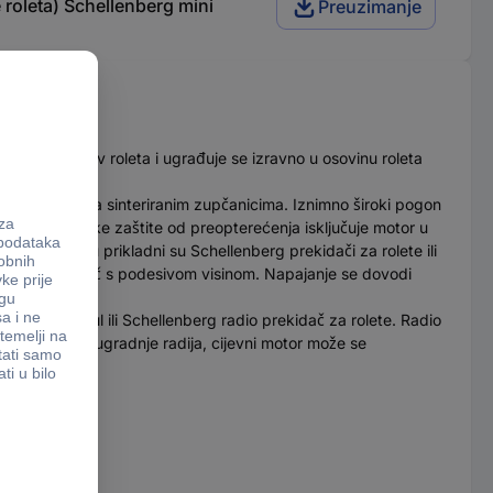
roleta) Schellenberg mini
Preuzimanje
za Mini sustav roleta i ugrađuje se izravno u osovinu roleta
m mjenjačem sa sinteriranim zupčanicima. Iznimno široki pogon
ustav termičke zaštite od preopterećenja isključuje motor u
 Za tu svrhu prikladni su Schellenberg prekidači za rolete ili
n je zidni nosač s podesivom visinom. Napajanje se dovodi
jemni modul ili Schellenberg radio prekidač za rolete. Radio
on naknadne ugradnje radija, cijevni motor može se