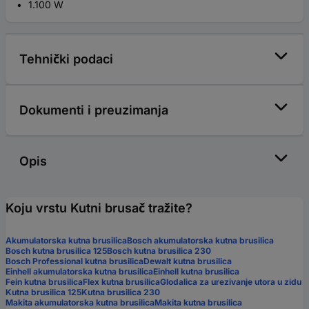
1.100 W
Tehnički podaci
Dokumenti i preuzimanja
Opis
Koju vrstu Kutni brusač tražite?
Akumulatorska kutna brusilica
Bosch akumulatorska kutna brusilica
Bosch kutna brusilica 125
Bosch kutna brusilica 230
Bosch Professional kutna brusilica
Dewalt kutna brusilica
Einhell akumulatorska kutna brusilica
Einhell kutna brusilica
Fein kutna brusilica
Flex kutna brusilica
Glodalica za urezivanje utora u zidu
Kutna brusilica 125
Kutna brusilica 230
Makita akumulatorska kutna brusilica
Makita kutna brusilica