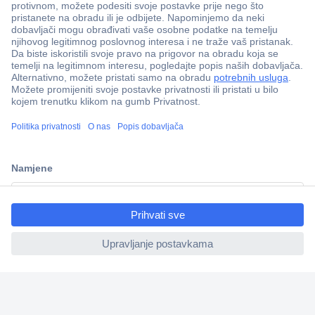
100% sigurnost kupnje
Dostava u 5 dana
Više od 800.000 proizvoda
Tehnička podrška
Informacije
ccp.user.init.failed.titl
e
ccp.user.init.failed
Upoznajte nas
Naše usluge