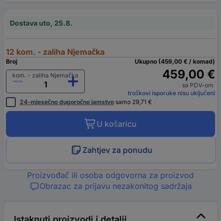
Dostava uto, 25.8.
12 kom. - zaliha Njemačka
Broj
Ukupno (459,00 € / komad)
459,00 €
kom. - zaliha Njemačka
sa PDV-om
troškovi isporuke nisu uključeni
24-mjesečno dugoročno jamstvo
samo 29,71 €
U košaricu
Zahtjev za ponudu
Proizvođač ili osoba odgovorna za proizvod
Obrazac za prijavu nezakonitog sadržaja
Istaknuti proizvodi i detalji