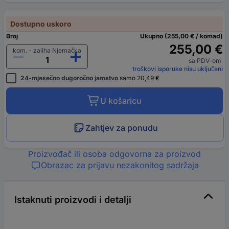
Dostupno uskoro
Broj
Ukupno (255,00 € / komad)
255,00 €
kom. - zaliha Njemačka
sa PDV-om
troškovi isporuke nisu uključeni
24-mjesečno dugoročno jamstvo
samo 20,49 €
U košaricu
Zahtjev za ponudu
Proizvođač ili osoba odgovorna za proizvod
Obrazac za prijavu nezakonitog sadržaja
Istaknuti proizvodi i detalji