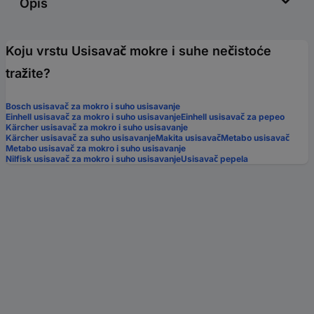
Opis
Koju vrstu Usisavač mokre i suhe nečistoće
tražite?
Bosch usisavač za mokro i suho usisavanje
Einhell usisavač za mokro i suho usisavanje
Einhell usisavač za pepeo
Kärcher usisavač za mokro i suho usisavanje
Kärcher usisavač za suho usisavanje
Makita usisavač
Metabo usisavač
Metabo usisavač za mokro i suho usisavanje
Nilfisk usisavač za mokro i suho usisavanje
Usisavač pepela