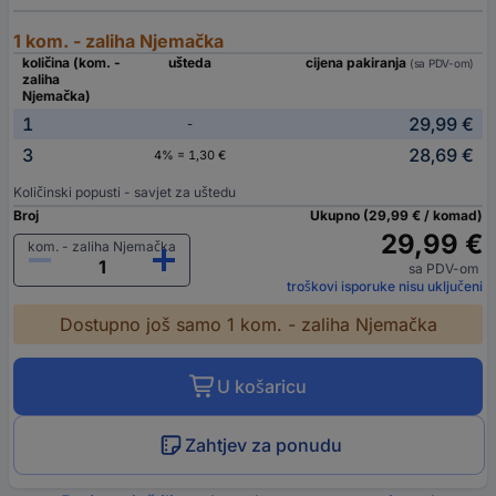
1 kom. - zaliha Njemačka
količina (kom. -
ušteda
cijena pakiranja
(sa PDV-om)
zaliha
Njemačka)
1
29,99 €
-
3
28,69 €
4% = 1,30 €
Količinski popusti - savjet za uštedu
Broj
Ukupno (29,99 € / komad)
29,99 €
kom. - zaliha Njemačka
sa PDV-om
troškovi isporuke nisu uključeni
Dostupno još samo 1 kom. - zaliha Njemačka
U košaricu
Zahtjev za ponudu