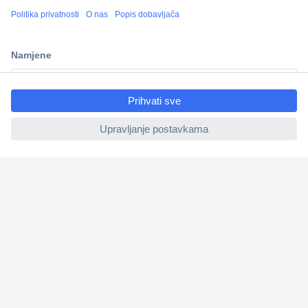
100% sigurnost kupnje
Dostava u 5 dana
Više od 800.000 proizvoda
ccp.user.init.failed.titl
Tehnička podrška
e
ccp.user.init.failed
Informacije
Upoznajte nas
Naše usluge
Praktični linkovi