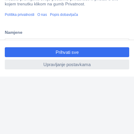
100% sigurnost kupnje
Dostava u 5 dana
Više od 800.000 proizvoda
ccp.user.init.failed.titl
Tehnička podrška
e
ccp.user.init.failed
Informacije
Upoznajte nas
Naše usluge
Praktični linkovi