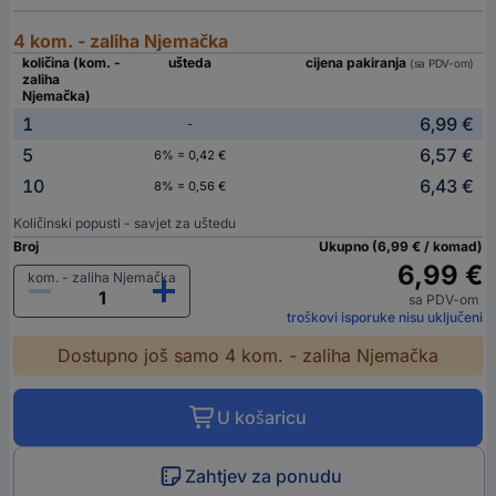
4 kom. - zaliha Njemačka
količina (kom. -
ušteda
cijena pakiranja
(sa PDV-om)
zaliha
Njemačka)
1
6,99 €
-
5
6,57 €
6% = 0,42 €
10
6,43 €
8% = 0,56 €
Količinski popusti - savjet za uštedu
Broj
Ukupno (6,99 € / komad)
6,99 €
kom. - zaliha Njemačka
sa PDV-om
troškovi isporuke nisu uključeni
Dostupno još samo 4 kom. - zaliha Njemačka
U košaricu
Zahtjev za ponudu