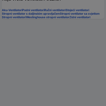
Aku-Ventilatori
Podni ventilatori
Ručni ventilatori
Stojeći ventilatori
Stropni ventilator s daljinskim upravljačem
Stropni ventilator sa svjetlom
Stropni ventilatori
Westinghouse stropni ventilator
Zidni ventilatori