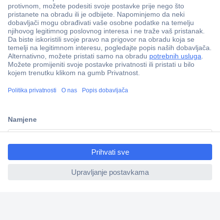
100% sigurnost kupnje
Dostava u 5 dana
Više od 800.000 proizvoda
Tehnička podrška
ccp.user.init.failed.titl
e
Informacije
ccp.user.init.failed
Upoznajte nas