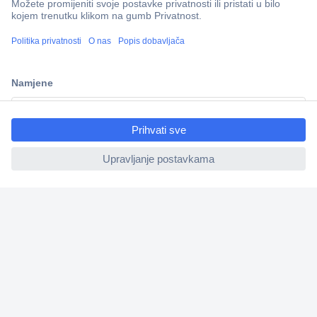
100% sigurnost kupnje
Dostava u 5 dana
Više od 800.000 proizvoda
ccp.user.init.failed.titl
Tehnička podrška
e
ccp.user.init.failed
Informacije
Upoznajte nas
Naše usluge
Praktični linkovi