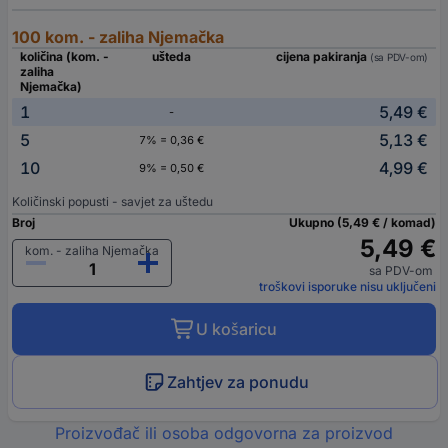
100 kom. - zaliha Njemačka
količina (kom. -
ušteda
cijena pakiranja
(sa PDV-om)
zaliha
Njemačka)
1
5,49 €
-
5
5,13 €
7% = 0,36 €
10
4,99 €
9% = 0,50 €
Količinski popusti - savjet za uštedu
Broj
Ukupno (5,49 € / komad)
5,49 €
kom. - zaliha Njemačka
sa PDV-om
troškovi isporuke nisu uključeni
U košaricu
Zahtjev za ponudu
Proizvođač ili osoba odgovorna za proizvod