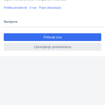
100% sigurnost kupnje
Dostava u 5 dana
Više od 800.000 proizvoda
ccp.user.init.failed.titl
Tehnička podrška
e
ccp.user.init.failed
Informacije
Upoznajte nas
Naše usluge
Praktični linkovi