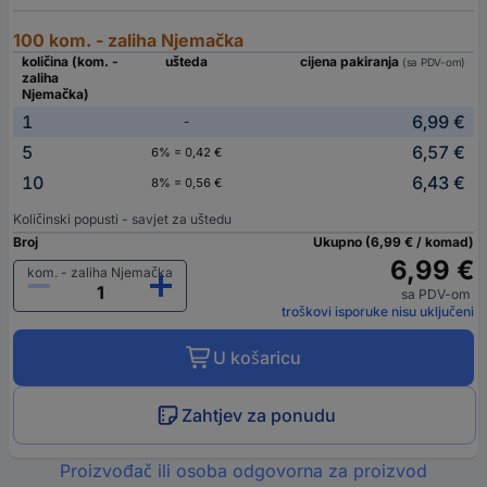
100 kom. - zaliha Njemačka
količina (kom. -
ušteda
cijena pakiranja
(sa PDV-om)
zaliha
Njemačka)
1
6,99 €
-
5
6,57 €
6% = 0,42 €
10
6,43 €
8% = 0,56 €
Količinski popusti - savjet za uštedu
Broj
Ukupno (6,99 € / komad)
6,99 €
kom. - zaliha Njemačka
sa PDV-om
troškovi isporuke nisu uključeni
U košaricu
Zahtjev za ponudu
Proizvođač ili osoba odgovorna za proizvod