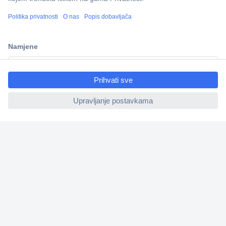
100% sigurnost kupnje
Dostava u 5 dana
Više od 800.000 proizvoda
ccp.user.init.failed.titl
Tehnička podrška
e
ccp.user.init.failed
Informacije
Upoznajte nas
Naše usluge
Praktični linkovi