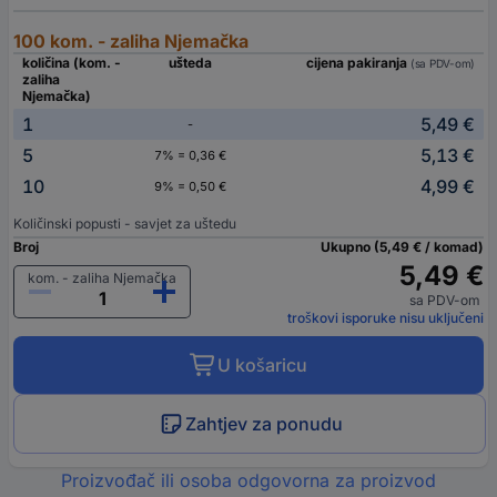
100 kom. - zaliha Njemačka
količina (kom. -
ušteda
cijena pakiranja
(sa PDV-om)
zaliha
Njemačka)
1
5,49 €
-
5
5,13 €
7% = 0,36 €
10
4,99 €
9% = 0,50 €
Količinski popusti - savjet za uštedu
Broj
Ukupno (5,49 € / komad)
5,49 €
kom. - zaliha Njemačka
sa PDV-om
troškovi isporuke nisu uključeni
U košaricu
Zahtjev za ponudu
Proizvođač ili osoba odgovorna za proizvod