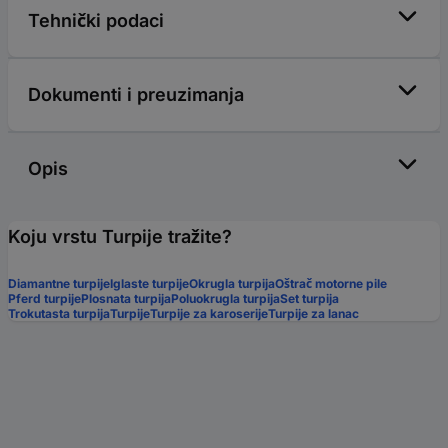
Tehnički podaci
Dokumenti i preuzimanja
Opis
Koju vrstu Turpije tražite?
Diamantne turpije
Iglaste turpije
Okrugla turpija
Oštrač motorne pile
Pferd turpije
Plosnata turpija
Poluokrugla turpija
Set turpija
Trokutasta turpija
Turpije
Turpije za karoserije
Turpije za lanac