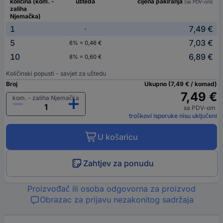
količina (kom. -
ušteda
cijena pakiranja
(sa PDV-om)
zaliha
Njemačka)
1
7,49 €
-
5
7,03 €
6% = 0,46 €
10
6,89 €
8% = 0,60 €
Količinski popusti - savjet za uštedu
Broj
Ukupno (7,49 € / komad)
7,49 €
kom. - zaliha Njemačka
sa PDV-om
troškovi isporuke nisu uključeni
U košaricu
Zahtjev za ponudu
Proizvođač ili osoba odgovorna za proizvod
Obrazac za prijavu nezakonitog sadržaja