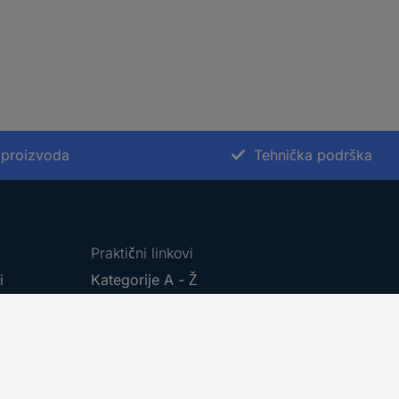
 proizvoda
Tehnička podrška
Praktični linkovi
ti
Kategorije A - Ž
Brendovi A - Ž
Dokumentacijski centar
Povratak proizvoda