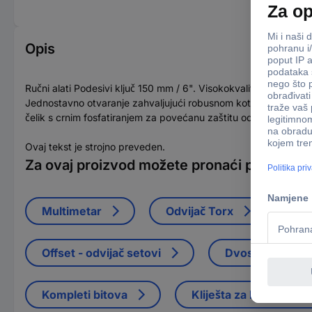
Opis
Ručni alati Podesivi ključ 150 mm / 6". Visokokvalitetni, svestr
Jednostavno otvaranje zahvaljujući robusnom kotačiću za podeš
čelik s crnim fosfatiranjem za povećanu zaštitu od hrđe. U sk
Ovaj tekst je strojno preveden.
Za ovaj proizvod možete pronaći prikladne
Multimetar
Odvijač Torx
Kl
Offset - odvijač setovi
Dvostruki čeljus
Kompleti bitova
Kliješta za bočno reza