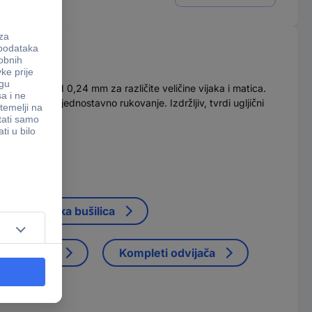
 otvaranja od 0,24 mm za različite veličine vijaka i matica.
udobno i jednostavno rukovanje. Izdržljiv, tvrdi ugljični
kumulatorska bušilica
ti kliješta
Kompleti odvijača