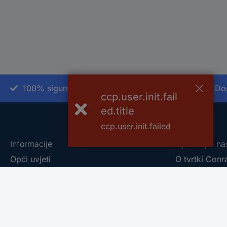
100% sigurnost kupnje
Do
ccp.user.init.fail
ed.title
ccp.user.init.failed
Informacije
Upoznajte na
Opći uvjeti
O tvrtki Conr
Naručivanje proizvoda
Conrad - You
Načini plačanja
Eprocuremen
Dostava i PDV
Naše vlastit