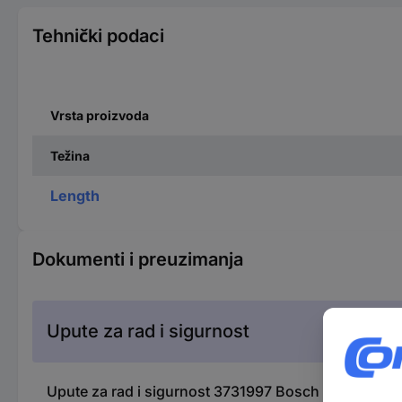
Tehnički podaci
Vrsta proizvoda
Težina
Length
Dokumenti i preuzimanja
Upute za rad i sigurnost
Upute za rad i sigurnost 3731997 Bosch Home and 