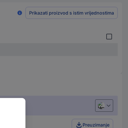
Prikazati proizvod s istim vrijednostima
Hrvatski
Preuzimanje