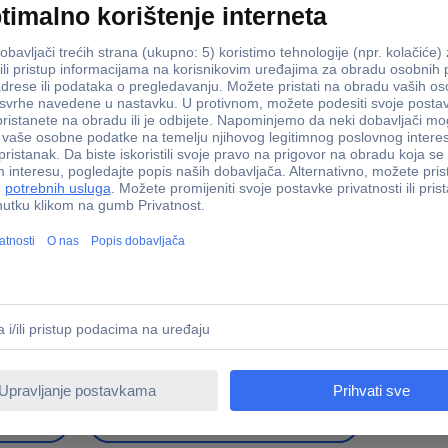
ani i kompaktni podesivi ključ. Svestrana upotreba zahvaljujući rasponu
avanje. Kompaktan dizajn i ergonomska ručka s mekim rukohvatom za 
ladu sa standardom ISO 6787
 dodatn proizvode ovdje
iješta pumpe za vodu
Akumulatorski odvijač, a
ni ključ
Kliješta za krimpanje
Komple
nje
Prstenasto - viličasti ključ