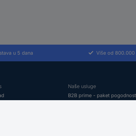
stava u 5 dana
Više od 800.000
s
Naše usluge
ad
B2B prime - paket pogodnos
r sourcing platform
Usluga kalibriranja
t
Kablovi na meter
e marke
PCB Servis