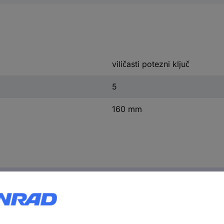
viličasti potezni ključ
5
160 mm
Garden 1600A039HN 1600A039HN viličasti potezni ključ