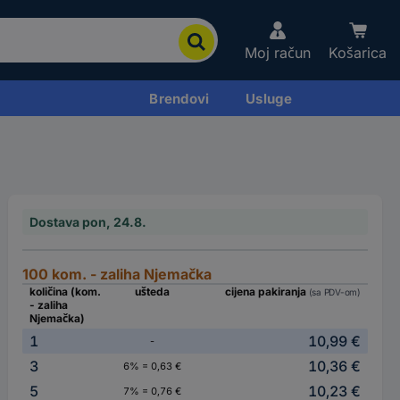
Moj račun
Košarica
Brendovi
Usluge
Dostava pon, 24.8.
100 kom. - zaliha Njemačka
količina (kom.
ušteda
cijena pakiranja
(sa PDV-om)
- zaliha
Njemačka)
1
10,99 €
-
3
10,36 €
6% = 0,63 €
5
10,23 €
7% = 0,76 €