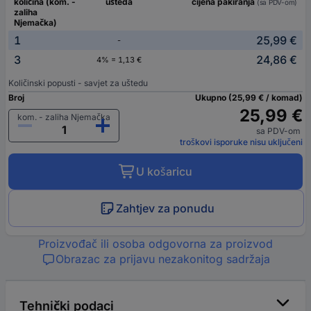
količina (kom. -
ušteda
cijena pakiranja
(sa PDV-om)
zaliha
Njemačka)
1
25,99 €
-
3
24,86 €
4% = 1,13 €
Količinski popusti - savjet za uštedu
Broj
Ukupno (25,99 € / komad)
25,99 €
kom. - zaliha Njemačka
sa PDV-om
troškovi isporuke nisu uključeni
U košaricu
Zahtjev za ponudu
Proizvođač ili osoba odgovorna za proizvod
Obrazac za prijavu nezakonitog sadržaja
Tehnički podaci