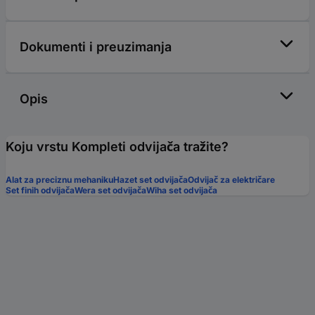
Dokumenti i preuzimanja
Opis
Koju vrstu Kompleti odvijača tražite?
Alat za preciznu mehaniku
Hazet set odvijača
Odvijač za električare
Set finih odvijača
Wera set odvijača
Wiha set odvijača