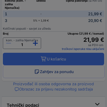
količina (kom. -
ušteda
cijena pakiranja
(sa PDV-om)
zaliha
Njemačka)
1
21,99 €
-
3
20,90 €
5% = 1,09 €
Količinski popusti - savjet za uštedu
Broj
Ukupno (21,99 € / komad)
21,99 €
kom. - zaliha Njemačka
sa PDV-om
troškovi isporuke nisu uključeni
U košaricu
Zahtjev za ponudu
Proizvođač ili osoba odgovorna za proizvod
Obrazac za prijavu nezakonitog sadržaja
Tehnički podaci