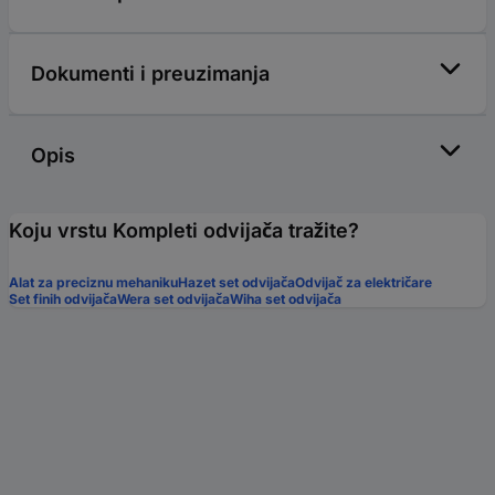
Dokumenti i preuzimanja
Opis
Koju vrstu Kompleti odvijača tražite?
Alat za preciznu mehaniku
Hazet set odvijača
Odvijač za električare
Set finih odvijača
Wera set odvijača
Wiha set odvijača