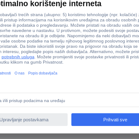
es 2608901907 2608901907 krunska pila-komplet 22 mm s k
 i naoštreni fini karbidni zubi za čvrstoću, izdržljivost i preciznost. 
a nedostaje nekoliko zuba. Sa svojim karbidnim zubima, univerzalna pi
e. Univerzalna pila za rupe Bosch EXPERT Multi Material PC Plus izvrs
nja zahvaljujući Bosch Carbide Technology