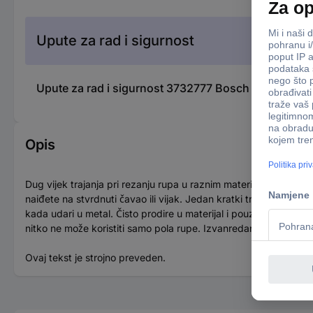
Upute za rad i sigurnost
Upute za rad i sigurnost 3732777 Bosch Accessori
Opis
Dug vijek trajanja pri rezanju rupa u raznim materijalima! Brušeni
naiđete na stvrdnuti čavao ili vijak. Jedan kratki trzaj i sad
kada udari u metal. Čisto prodire u materijal i pouzdano ga rež
nitko ne može koristiti samo pola rupe. Izvanredan vijek traja
Ovaj tekst je strojno preveden.