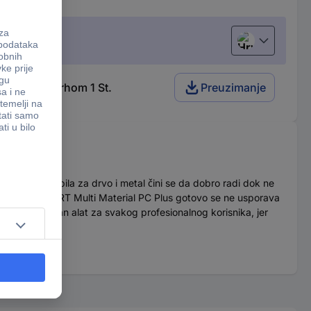
Hrvatski
arbidnim vrhom 1 St.
Preuzimanje
Većina kružnih pila za drvo i metal čini se da dobro radi dok ne
la za rupe EXPERT Multi Material PC Plus gotovo se ne usporava
tan je svestran alat za svakog profesionalnog korisnika, jer