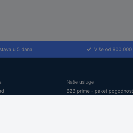
stava u 5 dana
Više od 800.000
s
Naše usluge
ad
B2B prime - paket pogodnos
r sourcing platform
Usluga kalibriranja
t
Kablovi na meter
e marke
PCB Servis
erski program
Usluga nabave