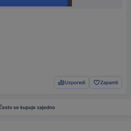
ljina
60 mm
Usporedi
Zapamti
Često se kupuje zajedno