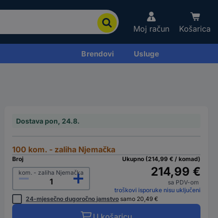
Moj račun
Košarica
Brendovi
Usluge
Dostava pon, 24.8.
100 kom. - zaliha Njemačka
Broj
Ukupno (214,99 € / komad)
214,99 €
kom. - zaliha Njemačka
sa PDV-om
troškovi isporuke nisu uključeni
24-mjesečno dugoročno jamstvo
samo 20,49 €
U košaricu