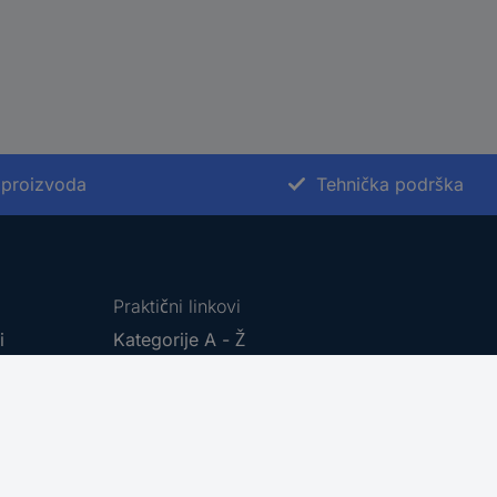
 proizvoda
Tehnička podrška
Praktični linkovi
ti
Kategorije A - Ž
Brendovi A - Ž
Dokumentacijski centar
Povratak proizvoda
Informacije i pomoć