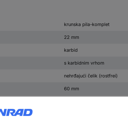
krunska pila-komplet
22 mm
karbid
s karbidnim vrhom
nehrđajući čelik (rostfrei)
60 mm
bosch professional (plava)