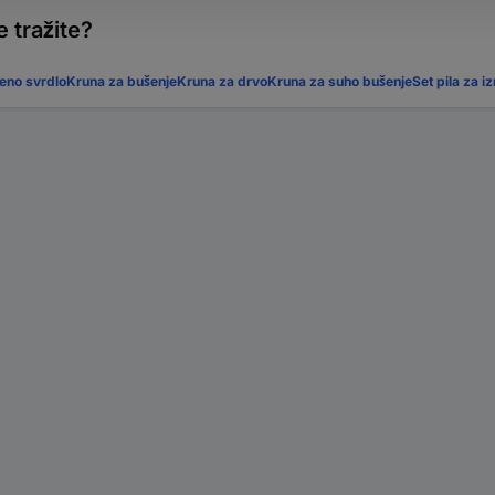
 tražite?
eno svrdlo
Kruna za bušenje
Kruna za drvo
Kruna za suho bušenje
Set pila za i