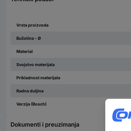
Vrsta proizvoda
Bušotina - Ø
Material
Svojstvo materijala
Prikladnost materijala
Radna duljina
Verzija (Bosch)
Dokumenti i preuzimanja