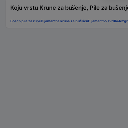
Koju vrstu Krune za bušenje, Pile za bušenje
Bosch pila za rupe
Dijamantna kruna za bušilicu
Dijamantno svrdlo
Jezgr