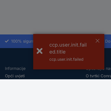
100% sigurnost kupnje
Do
ccp.user.init.fail
ed.title
ccp.user.init.failed
Informacije
Upoznajte na
Opći uvjeti
O tvrtki Conr
Naručivanje proizvoda
Conrad - You
Načini plačanja
Eprocuremen
Dostava i PDV
Naše vlastit
Produženo jamstvo
Conrad partn