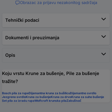
Obrazac za prijavu nezakonitog sadržaja
Tehnički podaci
Dokumenti i preuzimanja
Opis
Koju vrstu Krune za bušenje, Pile za bušenje
tražite?
Bosch pila za rupe
Dijamantna kruna za bušilicu
Dijamantno svrdlo
Jezgreno svrdlo
Kruna za bušenje
Kruna za drvo
Kruna za suho bušenje
Set pila za izradu rupa
Wolfcraft krunska pila
Zabušivač