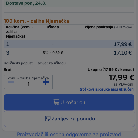
Dostava pon, 24.8.
100 kom. - zaliha Njemačka
količina (kom. -
ušteda
cijena pakiranja
(sa PDV-om)
zaliha
Njemačka)
1
17,99 €
-
3
17,10 €
5% = 0,89 €
Količinski popusti - savjet za uštedu
Broj
Ukupno (17,99 € / komad)
17,99 €
kom. - zaliha Njemačka
sa PDV-om
troškovi isporuke nisu uključeni
U košaricu
Zahtjev za ponudu
Proizvođač ili osoba odgovorna za proizvod