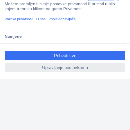
100% sigurnost kupnje
Dostava u 5 dana
Više od 800.000 proizvoda
ccp.user.init.failed.titl
Tehnička podrška
e
ccp.user.init.failed
Informacije
Upoznajte nas
Naše usluge
Praktični linkovi