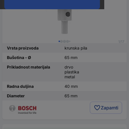
1/17
Vrsta proizvoda
krunska pila
Bušotina - Ø
65 mm
Prikladnost materijala
drvo
plastika
metal
Radna duljina
40 mm
Diameter
65 mm
Zapamti