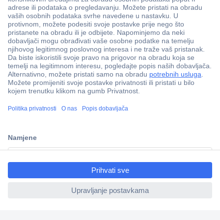
100% sigurnost kupnje
Dostava u 5 dana
ccp.user.init.failed.titl
Više od 800.000 proizvoda
e
Tehnička podrška
ccp.user.init.failed
Informacije