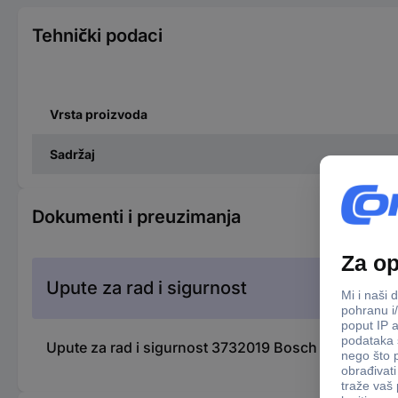
Tehnički podaci
Vrsta proizvoda
Sadržaj
Dokumenti i preuzimanja
Upute za rad i sigurnost
Upute za rad i sigurnost 3732019 Bosch Accessorie