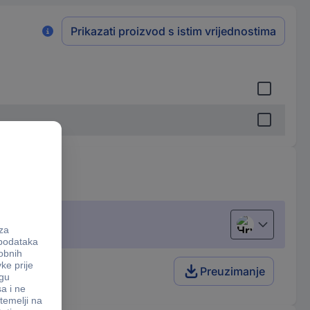
Prikazati proizvod s istim vrijednostima
Hrvatski
Preuzimanje