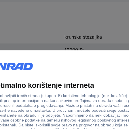
krunska stezaljka
10000 St.
s 2607017740 krunska stezaljka 10000 St.