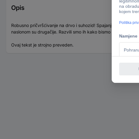
Opis
Robusno pričvršćivanje na drvo i suhozid! Spajanje drvenih ok
naslonom su drugačije. Razvili smo ih kako bismo vam pomogli
Ovaj tekst je strojno preveden.