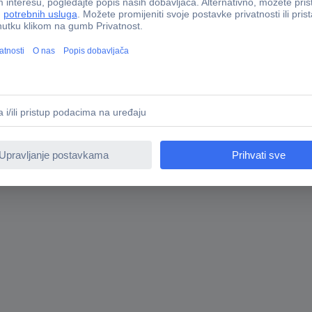
vira i pričvršćivanje gipsanih ploča može biti izazovno sa standardn
 u dovršetku vaših građevinskih radova. Prikladno za: EXTH18V-50M 