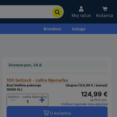
Moj račun
Košarica
Brendovi
Usluge
Dostava pon, 24.8.
100 Set(ovi) - zaliha Njemačka
Broj (Veličina pakiranja
Ukupno (124,99 € / komad)
10000 St.)
124,99 €
Set(ovi) - zaliha Njemačka
sa PDV-om
troškovi isporuke nisu uključeni
U košaricu