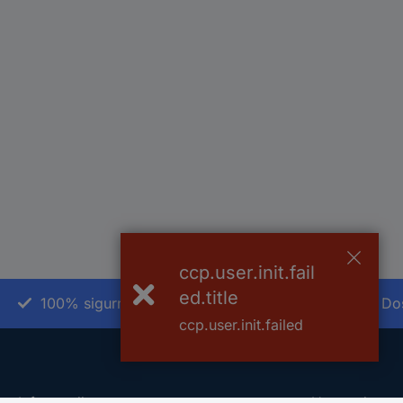
ccp.user.init.fail
ed.title
100% sigurnost kupnje
Do
ccp.user.init.failed
Informacije
Upoznajte na