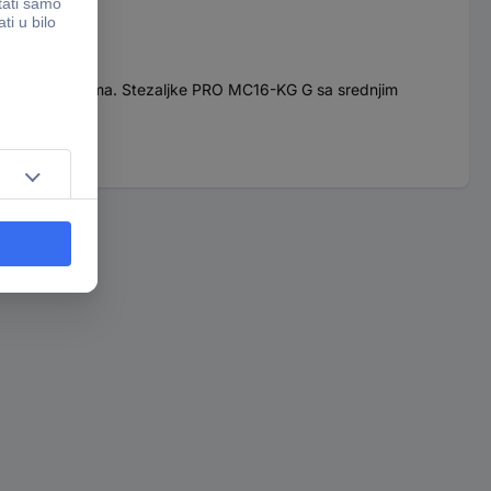
im pričvršćivačima. Stezaljke PRO MC16-KG G sa srednjim
Professional.