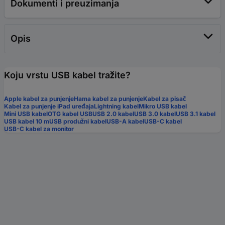
Dokumenti i preuzimanja
Opis
Koju vrstu USB kabel tražite?
Apple kabel za punjenje
Hama kabel za punjenje
Kabel za pisač
Kabel za punjenje iPad uređaja
Lightning kabel
Mikro USB kabel
Mini USB kabel
OTG kabel USB
USB 2.0 kabel
USB 3.0 kabel
USB 3.1 kabel
USB kabel 10 m
USB produžni kabel
USB-A kabel
USB-C kabel
USB-C kabel za monitor